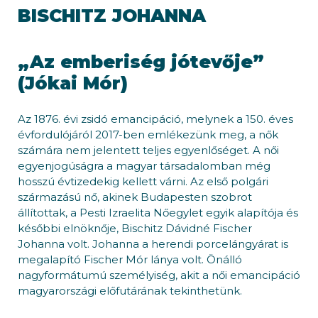
BISCHITZ JOHANNA
„Az emberiség jótevője”
(Jókai Mór)
Az 1876. évi zsidó emancipáció, melynek a 150. éves
évfordulójáról 2017-ben emlékezünk meg, a nők
számára nem jelentett teljes egyenlőséget. A női
egyenjogúságra a magyar társadalomban még
hosszú évtizedekig kellett várni. Az első polgári
származású nő, akinek Budapesten szobrot
állítottak, a Pesti Izraelita Nőegylet egyik alapítója és
későbbi elnöknője, Bischitz Dávidné Fischer
Johanna volt. Johanna a herendi porcelángyárat is
megalapító Fischer Mór lánya volt. Önálló
nagyformátumú személyiség, akit a női emancipáció
magyarországi előfutárának tekinthetünk.