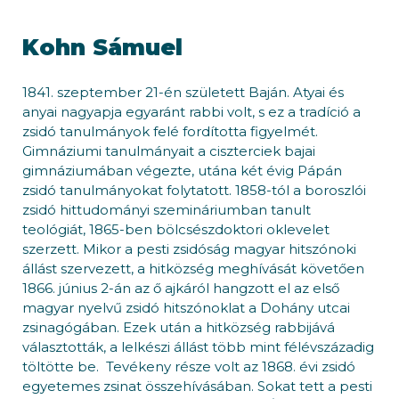
Kohn Sámuel
1841. szeptember 21-én született Baján. Atyai és
anyai nagyapja egyaránt rabbi volt, s ez a tradíció a
zsidó tanulmányok felé fordította figyelmét.
Gimnáziumi tanulmányait a ciszterciek bajai
gimnáziumában végezte, utána két évig Pápán
zsidó tanulmányokat folytatott. 1858-tól a boroszlói
zsidó hittudományi szemináriumban tanult
teológiát, 1865-ben bölcsészdoktori oklevelet
szerzett. Mikor a pesti zsidóság magyar hitszónoki
állást szervezett, a hitközség meghívását követően
1866. június 2-án az ő ajkáról hangzott el az első
magyar nyelvű zsidó hitszónoklat a Dohány utcai
zsinagógában. Ezek után a hitközség rabbijává
választották, a lelkészi állást több mint félévszázadig
töltötte be. Tevékeny része volt az 1868. évi zsidó
egyetemes zsinat összehívásában. Sokat tett a pesti