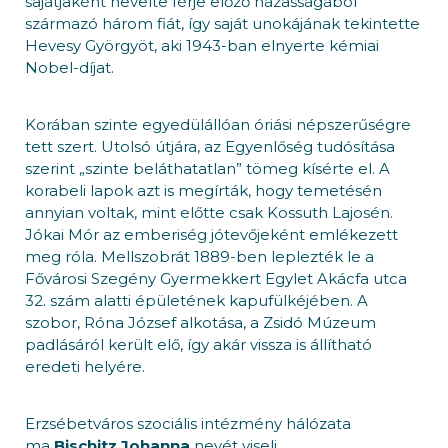
sajátjaként nevelte férje előző házasságából
származó három fiát, így saját unokájának tekintette
Hevesy Györgyöt, aki 1943-ban elnyerte kémiai
Nobel-díjat.
Korában szinte egyedülállóan óriási népszerűségre
tett szert. Utolsó útjára, az Egyenlőség tudósítása
szerint „szinte beláthatatlan” tömeg kísérte el. A
korabeli lapok azt is megírták, hogy temetésén
annyian voltak, mint előtte csak Kossuth Lajosén.
Jókai Mór az emberiség jótevőjeként emlékezett
meg róla. Mellszobrát 1889-ben leplezték le a
Fővárosi Szegény Gyermekkert Egylet Akácfa utca
32. szám alatti épületének kapufülkéjében. A
szobor, Róna József alkotása, a Zsidó Múzeum
padlásáról került elő, így akár vissza is állítható
eredeti helyére.
Erzsébetváros szociális intézmény hálózata
ma
Bischitz Johanna
nevét viseli.