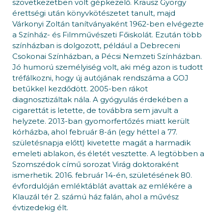
szövetkezetben volt gépkezelő. Krausz György
érettségi után könyvkötészetet tanult, majd
Várkonyi Zoltán tanítványaként 1962-ben elvégezte
a Színház- és Filmművészeti Főiskolát. Ezután több
színházban is dolgozott, például a Debreceni
Csokonai Színházban, a Pécsi Nemzeti Színházban.
Jó humorú személyiség volt, aki még azon is tudott
tréfálkozni, hogy új autójának rendszáma a GOJ
betűkkel kezdődött. 2005-ben rákot
diagnosztizáltak nála. A gyógyulás érdekében a
cigarettát is letette, de továbbra sem javult a
helyzete. 2013-ban gyomorfertőzés miatt került
kórházba, ahol február 8-án (egy héttel a 77.
születésnapja előtt) kivetette magát a harmadik
emeleti ablakon, és életét vesztette. A legtöbben a
Szomszédok című sorozat Virág doktoraként
ismerhetik. 2016. február 14-én, születésének 80.
évfordulóján emléktáblát avattak az emlékére a
Klauzál tér 2. számú ház falán, ahol a művész
évtizedekig élt.