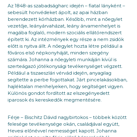
Az 1848-as szabadságharc idején – fiatal lányként –
sebesült honvédeket ápolt, az apai házban
berendezett kórházban. Később, mint a nőegylet
vezetője, leányárvaházat, leány árvamenhelyet is
magába foglaló, modern szociális ellátórendszert
épített ki. Az intézmények egy része a nem zsidók
előtt is nyitva állt. A nőegylet hozta létre például a
főváros első népkonyháját, minden szegény
számára. Johanna a nőegyleti munkáján kívül is
szerteágazó jótékonysági tevékenységet végzett.
Például a tiszaeszlári vérvád idején, anyagilag
segítette a perbe fogottakat. Járt pincelakásokban,
hajléktalan menhelyeken, hogy segítséget vigyen.
Különös gondot fordított az elszegényedett
iparosok és kereskedők megmentésére.
Férje – Bischitz Dávid nagybirtokos – többek között
felesége tevékenysége okán, családjával együtt,
Hevesi előnévvel nemességet kapott. Johanna