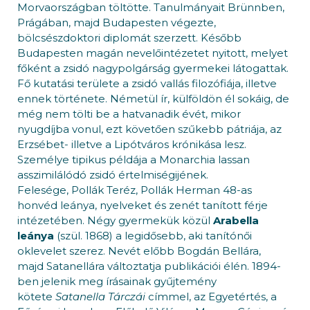
Morvaországban töltötte. Tanulmányait Brünnben,
Prágában, majd Budapesten végezte,
bölcsészdoktori diplomát szerzett. Később
Budapesten magán nevelőintézetet nyitott, melyet
főként a zsidó nagypolgárság gyermekei látogattak.
Fő kutatási területe a zsidó vallás filozófiája, illetve
ennek története. Németül ír, külföldön él sokáig, de
még nem tölti be a hatvanadik évét, mikor
nyugdíjba vonul, ezt követően szűkebb pátriája, az
Erzsébet- illetve a Lipótváros krónikása lesz.
Személye tipikus példája a Monarchia lassan
asszimilálódó zsidó értelmiségijének.
Felesége, Pollák Teréz, Pollák Herman 48-as
honvéd leánya, nyelveket és zenét tanított férje
intézetében. Négy gyermekük közül
Arabella
leánya
(szül. 1868) a legidősebb, aki tanítónői
oklevelet szerez. Nevét előbb Bogdán Bellára,
majd Satanellára változtatja publikációi élén. 1894-
ben jelenik meg írásainak gyűjtemény
kötete
Satanella Tárczái
címmel, az Egyetértés, a