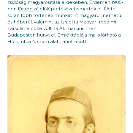
zsidóság magyarosítása érdekében. Érdemeit
1905
-
ben
főrabbivá
előléptetésével ismerték el. Élete
során több történeti munkát írt magyarul, németül
és héberül, valamint az Izraelita Magyar Irodalmi
Társulat elnöke volt. 1920. március 11-én
Budapesten hunyt el. Emléktáblája ma is látható a
Holló utca 4. szám alatt, ahol lakott.