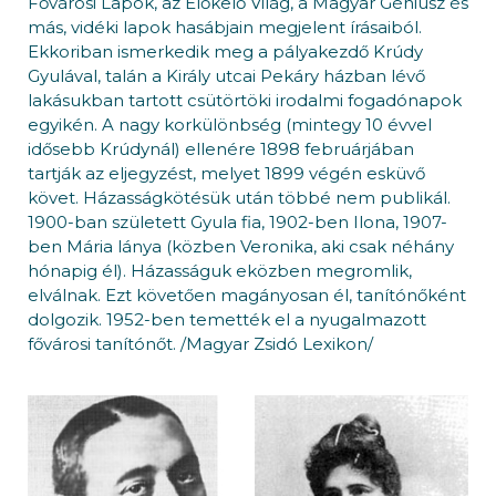
Fővárosi Lapok, az Előkelő Világ, a Magyar Géniusz és
más, vidéki lapok hasábjain megjelent írásaiból.
Ekkoriban ismerkedik meg a pályakezdő Krúdy
Gyulával, talán a Király utcai Pekáry házban lévő
lakásukban tartott csütörtöki irodalmi fogadónapok
egyikén. A nagy korkülönbség (mintegy 10 évvel
idősebb Krúdynál) ellenére 1898 februárjában
tartják az eljegyzést, melyet 1899 végén esküvő
követ. Házasságkötésük után többé nem publikál.
1900-ban született Gyula fia, 1902-ben Ilona, 1907-
ben Mária lánya (közben Veronika, aki csak néhány
hónapig él). Házasságuk eközben megromlik,
elválnak. Ezt követően magányosan él, tanítónőként
dolgozik. 1952-ben temették el a nyugalmazott
fővárosi tanítónőt. /Magyar Zsidó Lexikon/