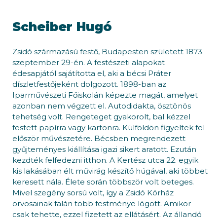
Scheiber Hugó
Zsidó származású festő, Budapesten született 1873.
szeptember 29-én. A festészeti alapokat
édesapjától sajátította el, aki a bécsi Práter
díszletfestőjeként dolgozott. 1898-ban az
Iparművészeti Főiskolán képezte magát, amelyet
azonban nem végzett el. Autodidakta, ösztönös
tehetség volt. Rengeteget gyakorolt, bal kézzel
festett papírra vagy kartonra. Külföldön figyeltek fel
először művészetére. Bécsben megrendezett
gyűjteményes kiállítása igazi sikert aratott. Ezután
kezdték felfedezni itthon. A Kertész utca 22. egyik
kis lakásában élt művirág készítő húgával, aki többet
keresett nála. Élete során többször volt beteges.
Mivel szegény sorsú volt, így a Zsidó Kórház
orvosainak falán több festménye lógott. Amikor
csak tehette, ezzel fizetett az ellátásért. Az állandó