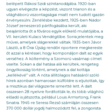
belépett Rákosi Szidi színitanodájába. 1920-ban
ugyan elvégezte a képzést, viszont trianon és a
világháború viszontagságai miatt nem tudott igazán
érvényesülni. Zenélésbe kezdett, 1925-ben Nádor
József zeneszerző pártfogásába került, aki
beajánlotta őt a főváros egyik előkelő mulatójába, a
VII. kerületi Kulacs Vendéglőbe. Sorra jelentek meg
művei, amelyek slágerekké váltak. 1935-ben Jávor
László, a 8 Órai Újság rendőri riportere megkereste
őt azzal a kéréssel, hogy komponáljon dalt az egyik
verséhez. A költemény a Szomorú vasárnap címet
viselte. Sokan a dal hatása alá kerültek, rengeteg
öngyilkosság történt, amelynek a dal kottája
„kellékévé” vált. A nóta állítólagos hatásáról szóló
hírek azonban hamarosan külföldre is eljutottak, így
a misztikus dal világszerte ismertté lett. A dalt
összesen 28 nyelvre fordították le, és több világhírű
előadó is játszotta, például Louis Armsrtong, Frank
Sinatra. 1945-re Seress Rezső számláján összesen
370 000 dollár jogdíj halmozódott fel, a zongorista