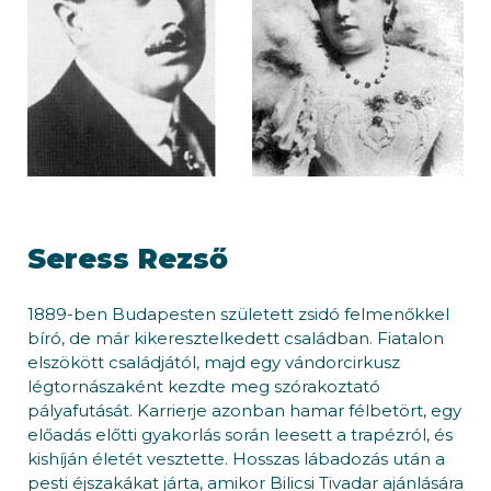
Seress Rezső
1889-ben Budapesten született zsidó felmenőkkel
bíró, de már kikeresztelkedett családban. Fiatalon
elszökött családjától, majd egy vándorcirkusz
légtornászaként kezdte meg szórakoztató
pályafutását. Karrierje azonban hamar félbetört, egy
előadás előtti gyakorlás során leesett a trapézról, és
kishíján életét vesztette. Hosszas lábadozás után a
pesti éjszakákat járta, amikor Bilicsi Tivadar ajánlására