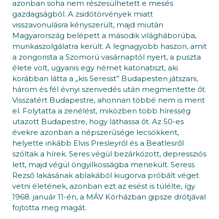
azonban soha nem részesülhetett e mesés
gazdagságból. A zsidótörvények miatt
visszavonulásra kényszerült, majd miután
Magyarország belépett a második világháborúba,
munkaszolgálatra került. A legnagyobb haszon, amit
a zongorista a Szomorú vasárnaptól nyert, a puszta
élete volt, ugyanis egy német katonatiszt, aki
korábban látta a „kis Seresst” Budapesten játszani,
három és fél évnyi szenvedés után megmentette őt.
Visszatért Budapestre, ahonnan többé nem is ment
el. Folytatta a zenélést, miközben több híresség
utazott Budapestre, hogy láthassa őt. Az 50-es
évekre azonban a népszerűsége lecsökkent,
helyette inkább Elvis Presleyről és a Beatlesről
szóltak a hírek. Seres végül bezárkózott, depressziós
lett, majd végül öngyilkosságba menekült. Seress
Rezső lakásának ablakából kiugorva próbált véget
vetni életének, azonban ezt az esést is túlélte, így
1968. január 11-én, a MÁV Kórházban gipsze drótjával
fojtotta meg magát.