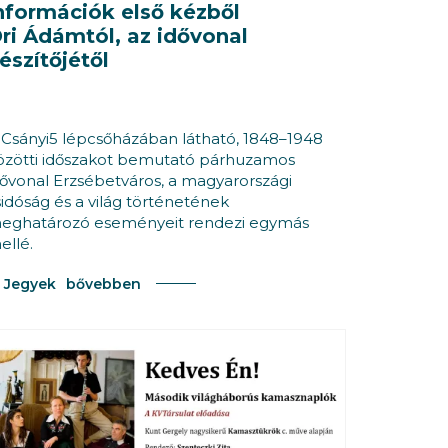
nformációk első kézből
ri Ádámtól, az idővonal
észítőjétől
 Csányi5 lépcsőházában látható, 1848–1948
özötti időszakot bemutató párhuzamos
dővonal Erzsébetváros, a magyarországi
sidóság és a világ történetének
eghatározó eseményeit rendezi egymás
ellé.
Jegyek
bővebben