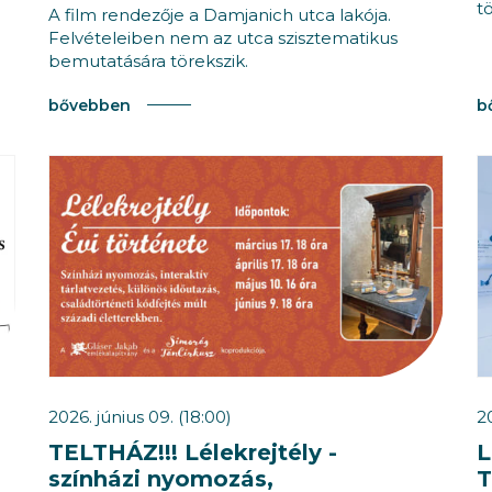
t
A film rendezője a Damjanich utca lakója.
Felvételeiben nem az utca szisztematikus
bemutatására törekszik.
bővebben
b
2026. június 09. (18:00)
2
TELTHÁZ!!! Lélekrejtély -
L
színházi nyomozás,
T