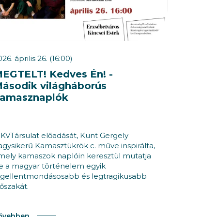
26. április 26. (16:00)
EGTELT! Kedves Én! -
ásodik világháborús
amasznaplók
 KVTársulat előadását, Kunt Gergely
agysikerű Kamasztükrök c. műve inspirálta,
mely kamaszok naplóin keresztül mutatja
e a magyar történelem egyik
egellentmondásosabb és legtragikusabb
dőszakát.
ővebben