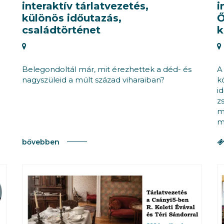
interaktív tárlatvezetés,
i
különös időutazás,
Ő
családtörténet
k
Belegondoltál már, mit érezhettek a déd- és
A
nagyszüleid a múlt század viharaiban?
k
i
z
m
m
bővebben