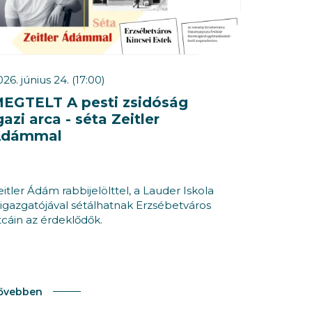
26. június 24. (17:00)
EGTELT A pesti zsidóság
gazi arca - séta Zeitler
Ádámmal
eitler Ádám rabbijelölttel, a Lauder Iskola
őigazgatójával sétálhatnak Erzsébetváros
tcáin az érdeklődők.
ővebben