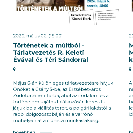
2026. május 06. (18:00)
20
Történetek a múltból -
M
Tárlatvezetés R. Keleti
M
Évával és Téri Sándorral
k
Május 6-án különleges tárlatvezetésre hívjuk
A
Önöket a Csányi5-be, az Erzsébetvárosi
n
Zsidótörténeti Tárba, ahol az irodalom és a
a
történelem sajátos találkozásán keresztül
b
járjuk be a kiállítás tereit, a polgári lakástól a
l
rabbi dolgozószobáján és a varrónő
i
műhelyén át a cionista munkáslakásig.
bővebben
b