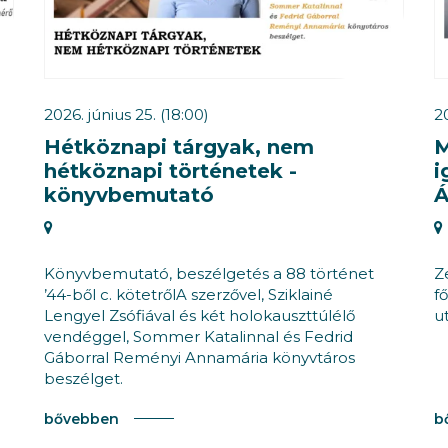
2026. június 25. (18:00)
20
Hétköznapi tárgyak, nem
M
hétköznapi történetek -
i
könyvbemutató
Könyvbemutató, beszélgetés a 88 történet
Z
’44-ből c. kötetrőlA szerzővel, Sziklainé
f
Lengyel Zsófiával és két holokauszttúlélő
u
vendéggel, Sommer Katalinnal és Fedrid
Gáborral Reményi Annamária könyvtáros
beszélget.
bővebben
b