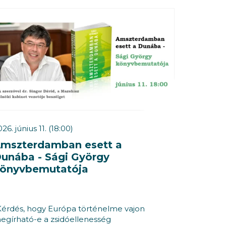
26. június 11. (18:00)
mszterdamban esett a
unába - Sági György
önyvbemutatója
Kérdés, hogy Európa történelme vajon
egírható-e a zsidóellenesség