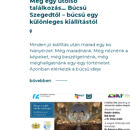
Még egy utolsó
találkozás… Búcsú
Szegedtől – búcsú egy
különleges kiállítástól
Minden jó kiállítás után marad egy kis
hiányérzet. Még maradnánk. Még néznénk a
képeket, még beszélgetnénk, még
meghallgatnánk egy-egy történetet.
Azonban elérkezik a búcsú ideje.
bővebben