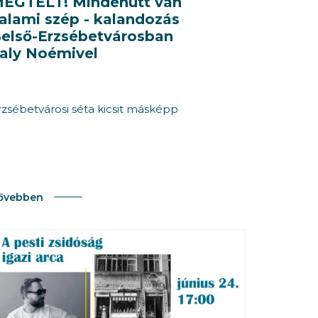
EGTELT! Mindenütt van
alami szép - kalandozás
első-Erzsébetvárosban
aly Noémivel
rzsébetvárosi séta kicsit másképp
ővebben