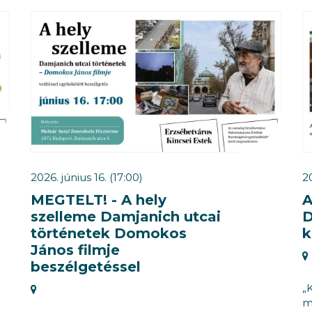
2026. június 16. (17:00)
20
MEGTELT! - A hely
A
szelleme Damjanich utcai
D
történetek Domokos
k
János filmje
beszélgetéssel
„
m