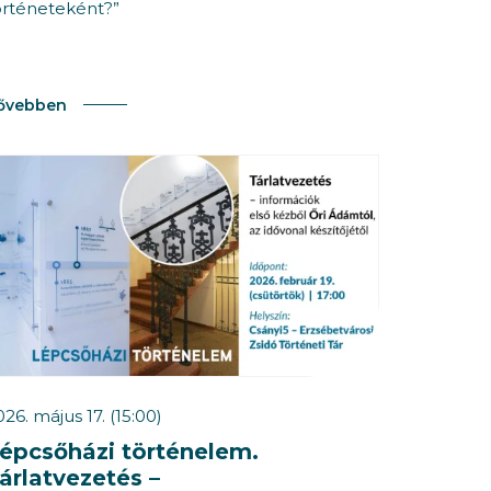
örténeteként?”
ővebben
026. május 17. (15:00)
épcsőházi történelem.
árlatvezetés –