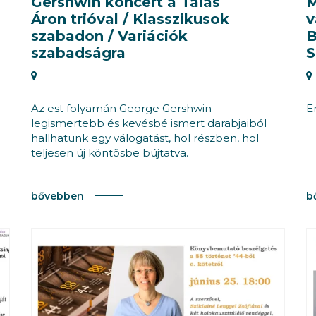
Gershwin koncert a Tálas
M
Áron trióval / Klasszikusok
v
szabadon / Variációk
B
szabadságra
S
Az est folyamán George Gershwin
E
legismertebb és kevésbé ismert darabjaiból
hallhatunk egy válogatást, hol részben, hol
teljesen új köntösbe bújtatva.
bővebben
b