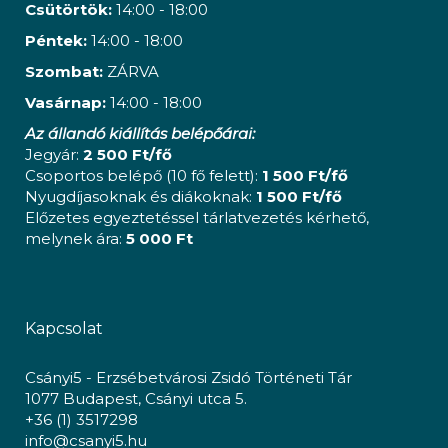
Csütörtök:
14:00 - 18:00
Péntek:
14:00 - 18:00
Szombat:
ZÁRVA
Vasárnap:
14:00 - 18:00
Az állandó kiállítás belépőárai:
Jegyár:
2 500 Ft/fő
Csoportos belépő (10 fő felett):
1 500 Ft/fő
Nyugdíjasoknak és diákoknak:
1 500 Ft/fő
Előzetes egyeztetéssel tárlatvezetés kérhető,
melynek ára:
5 000 Ft
Kapcsolat
Csányi5 - Erzsébetvárosi Zsidó Történeti Tár
1077 Budapest, Csányi utca 5.
+36 (1) 3517298
info@csanyi5.hu