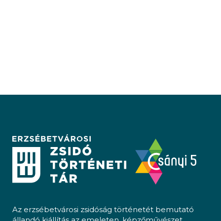
Az erzsébetvárosi zsidóság történetét bemutató
állandó kiállítás az emeleten, képzőművészet,