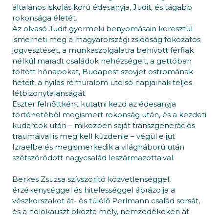
általános iskolás korú édesanyja, Judit, és tágabb
rokonsága életét.
Az olvasó Judit gyermeki benyomásain keresztül
ismerheti meg a magyarországi zsidóság fokozatos
jogvesztését, a munkaszolgálatra behívott férfiak
nélkül maradt családok nehézségeit, a gettóban
töltött hónapokat, Budapest szovjet ostromának
heteit, a nyilas rémuralom utolsó napjainak teljes
létbizonytalanságát.
Eszter felnőttként kutatni kezd az édesanyja
történetéből megismert rokonság után, és a kezdeti
kudarcok után – miközben saját transzgenerációs
traumáival is meg kell küzdenie – végül eljut
Izraelbe és megismerkedik a világháború után
szétszóródott nagycsalád leszármazottaival.
Berkes Zsuzsa szívszorító közvetlenséggel,
érzékenységgel és hitelességgel ábrázolja a
vészkorszakot át- és túlélő Perlmann család sorsát,
és a holokauszt okozta mély, nemzedékeken át