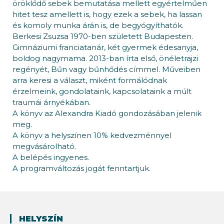
öröklődő sebek bemutatása mellett egyértelműen
hitet tesz amellett is, hogy ezek a sebek, ha lassan
és komoly munka árán is, de begyógyíthatók.
Berkesi Zsuzsa 1970-ben született Budapesten.
Gimnáziumi franciatanár, két gyermek édesanyja,
boldog nagymama. 2013-ban írta első, önéletrajzi
regényét, Bűn vagy bűnhődés címmel. Műveiben
arra keresi a választ, miként formálódnak
érzelmeink, gondolataink, kapcsolataink a múlt
traumái árnyékában.
A könyv az Alexandra Kiadó gondozásában jelenik
meg.
A könyv a helyszínen 10% kedvezménnyel
megvásárolható.
A belépés ingyenes.
A programváltozás jogát fenntartjuk.
HELYSZÍN