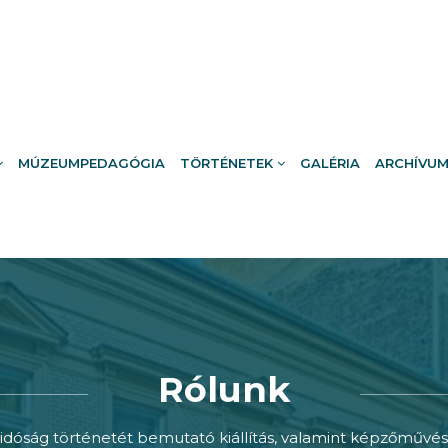
MÚZEUMPEDAGÓGIA
TÖRTÉNETEK
GALÉRIA
ARCHÍVU
Rólunk
sidóság történetét bemutató kiállítás, valamint képzőművés