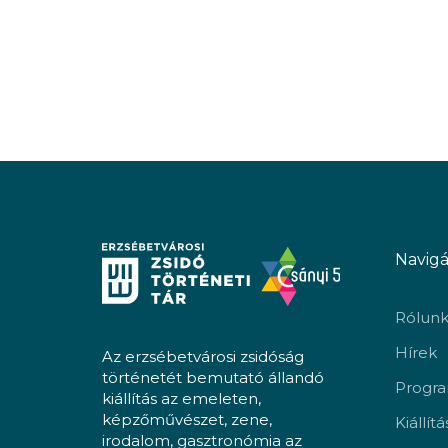
Navigá
Rólun
Hírek
Az erzsébetvárosi zsidóság
történetét bemutató állandó
Progr
kiállítás az emeleten,
képzőművészet, zene,
Kiállít
irodalom, gasztronómia az