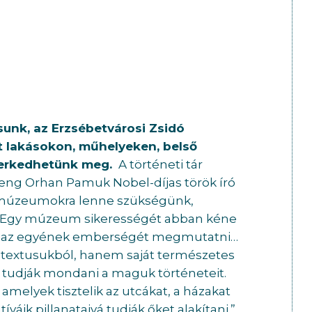
ásunk, az Erzsébetvárosi Zsidó
tt lakásokon, műhelyeken, belső
smerkedhetünk meg.
A történeti tár
eng Orhan Pamuk Nobel-díjas török író
s múzeumokra lenne szükségünk,
 Egy múzeum sikerességét abban kéne
m az egyének emberségét megmutatni…
ontextusukból, hanem saját természetes
l tudják mondani a maguk történeteit.
melyek tisztelik az utcákat, a házakat
íváik pillanataivá tudják őket alakítani.”