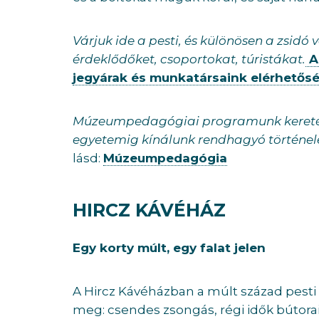
Várjuk ide a pesti, és különösen a zsidó
érdeklődőket, csoportokat, túristákat.
Az
jegyárak és munkatársaink elérhetős
Múzeumpedagógiai programunk keretébe
egyetemig kínálunk rendhagyó történe
lásd:
Múzeumpedagógia
HIRCZ KÁVÉHÁZ
Egy korty múlt, egy falat jelen
A Hircz Kávéházban a múlt század pest
meg: csendes zsongás, régi idők bútorai