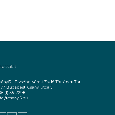
apcsolat
sányi5 - Erzsébetvárosi Zsidó Történeti Tár
077 Budapest, Csányi utca 5.
36 (1) 3517298
nfo@csanyi5.hu