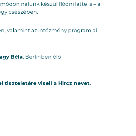
 módon nálunk készül flódni latte is – a
 egy csészében.
ben, valamint az intézmény programjai
agy Béla
, Berlinben élő
tiszteletére viseli a Hircz nevet.