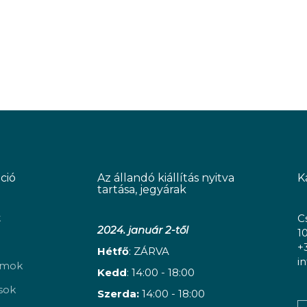
ció
Az állandó kiállítás nyitva
K
tartása, jegyárak
k
C
2024. január 2-től
1
+
Hétfő
: ZÁRVA
i
amok
Kedd
: 14:00 - 18:00
ások
Szerda:
14:00 - 18:00