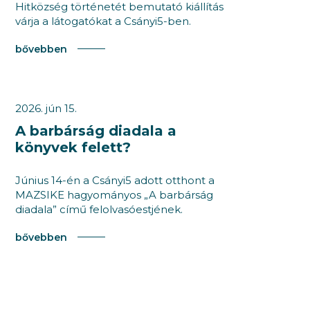
Hitközség történetét bemutató kiállítás
várja a látogatókat a Csányi5-ben.
bővebben
2026. jún 15.
A barbárság diadala a
könyvek felett?
Június 14-én a Csányi5 adott otthont a
MAZSIKE hagyományos „A barbárság
diadala” című felolvasóestjének.
bővebben