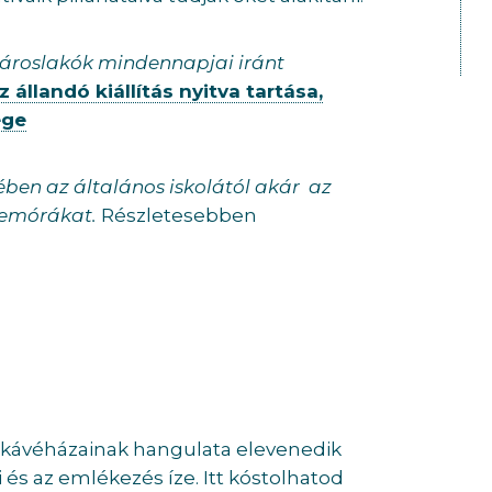
 városlakók mindennapjai iránt
 állandó kiállítás nyitva tartása,
ége
n az általános iskolától akár az
lemórákat.
Részletesebben
i kávéházainak hangulata elevenedik
 és az emlékezés íze. Itt kóstolhatod