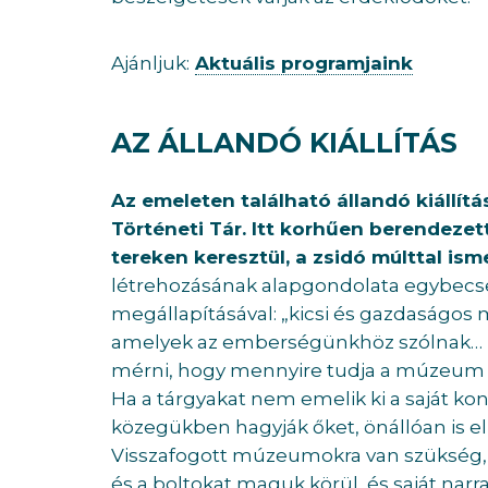
Ajánljuk:
Aktuális programjaink
AZ ÁLLANDÓ KIÁLLÍTÁS
Az emeleten található állandó kiállít
Történeti Tár. Itt korhűen berendeze
tereken keresztül, a zsidó múlttal i
létrehozásának alapgondolata egybecs
megállapításával: „kicsi és gazdaságo
amelyek az emberségünkhöz szólnak…
mérni, hogy mennyire tudja a múzeu
Ha a tárgyakat nem emelik ki a saját k
közegükben hagyják őket, önállóan is e
Visszafogott múzeumokra van szükség, a
és a boltokat maguk körül, és saját narrat