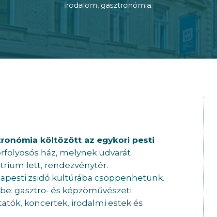
irodalom, gasztronómia.
ztronómia
költözött az egykori pesti
körfolyosós ház, melynek udvarát
trium lett, rendezvénytér.
dapesti zsidó kultúrába csöppenhetünk.
be: gasztro- és képzöművészeti
tók, koncertek, irodalmi estek és