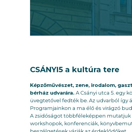
CSÁNYI5 a kultúra tere
Képzőművészet, zene, irodalom, gas
bérház udvarára.
A Csányi utca 5. egy 
üvegtetővel fedték be. Az udvarból így á
Programjainkon a ma élő és virágzó bu
A zsidóságot többféleképpen mutatjuk 
workshopok, konferenciák, könyvbemuta
beszélgetések várják az érdeklődőket.