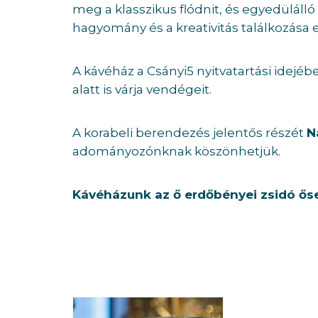
meg a klasszikus flódnit, és egyedülálló
hagyomány és a kreativitás találkozása
A kávéház a Csányi5 nyitvatartási idejé
alatt is várja vendégeit.
A korabeli berendezés jelentős részét
N
adományozónknak köszönhetjük.
Kávéházunk az ő erdőbényei zsidó ősei 