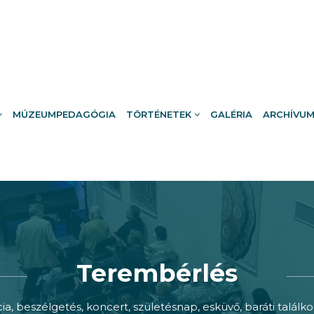
MÚZEUMPEDAGÓGIA
TÖRTÉNETEK
GALÉRIA
ARCHÍVU
Terembérlés
a, beszélgetés, koncert, születésnap, esküvő, baráti talál