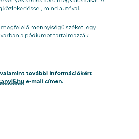
ezvények széles körű megvalósítását. A
közlekedéssel, mind autóval.
 megfelelő mennyiségű széket, egy
udvarban a pódiumot tartalmazzák.
 valamint további információkért
anyi5.hu
e-mail címen.