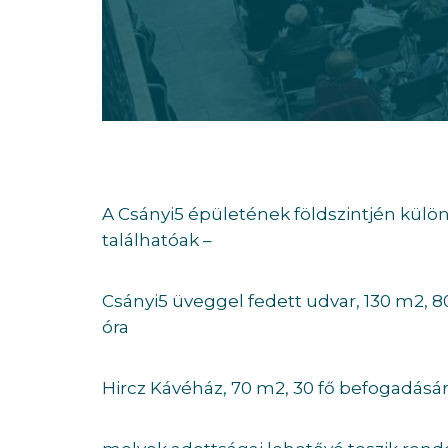
A Csányi5 épületének földszintjén külö
találhatóak –
Csányi5 üveggel fedett udvar, 130 m2, 80
óra
Hircz Kávéház, 70 m2, 30 fő befogadására