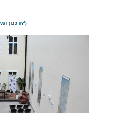
2
var (130 m
)