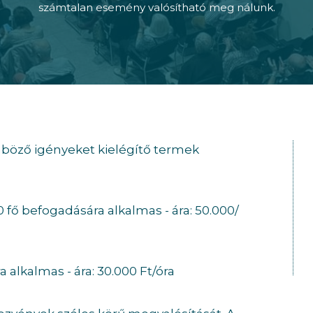
számtalan esemény valósítható meg nálunk.
nböző igényeket kielégítő termek
 fő befogadására alkalmas - ára: 50.000/
 alkalmas - ára: 30.000 Ft/óra