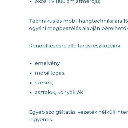
okos TV (180 cm átmérőjű)
Technikus és mobil hangtechnika ára 15.
egyéni megbeszélés alapján bérelhetők
Rendelkezésre álló tárgyi eszközeink:
emelvény
mobil fogas,
székek,
asztalok, könyöklők
Egyéb szolgáltatás: vezeték nélküli inte
ingyenes.