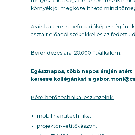
melyek adottságai lehetővé teszik rend
környék jól megközelíthető mind tömeg
Áraink a terem befogadóképességének
asztalt előadói székekkel és az fedett 
Berendezés ára: 20.000 Ft/alkalom.
Egésznapos, több napos árajánlatért,
keresse kollégánkat a
gabor.moni@cs
Bérelhető technikai eszközeink:
mobil hangtechnika,
projektor-vetítővászon,