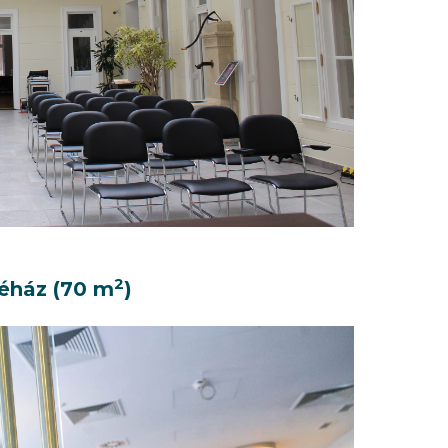
2
véház (70 m
)