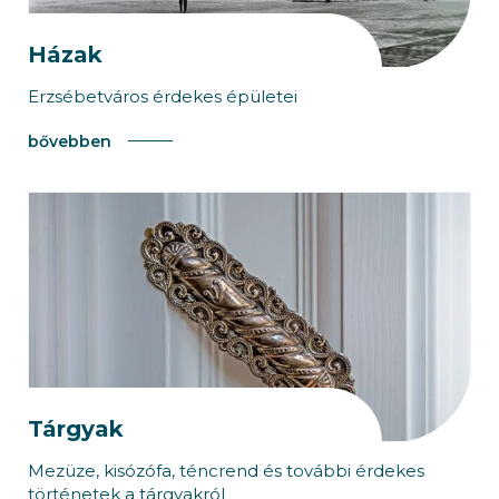
Házak
Erzsébetváros érdekes épületei
bővebben
Tárgyak
Mezüze, kisózófa, téncrend és további érdekes
történetek a tárgyakról