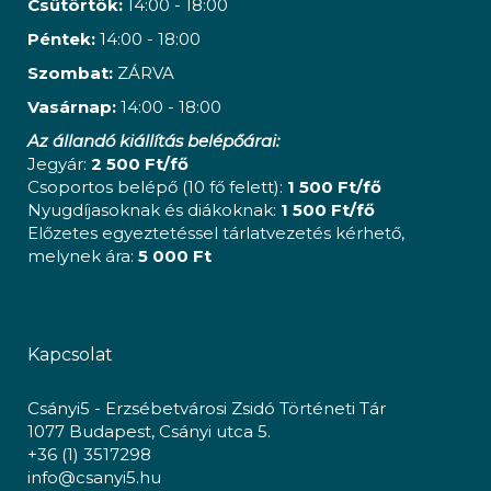
Csütörtök:
14:00 - 18:00
Péntek:
14:00 - 18:00
Szombat:
ZÁRVA
Vasárnap:
14:00 - 18:00
Az állandó kiállítás belépőárai:
Jegyár:
2 500 Ft/fő
Csoportos belépő (10 fő felett):
1 500 Ft/fő
Nyugdíjasoknak és diákoknak:
1 500 Ft/fő
Előzetes egyeztetéssel tárlatvezetés kérhető,
melynek ára:
5 000 Ft
Kapcsolat
Csányi5 - Erzsébetvárosi Zsidó Történeti Tár
1077 Budapest, Csányi utca 5.
+36 (1) 3517298
info@csanyi5.hu