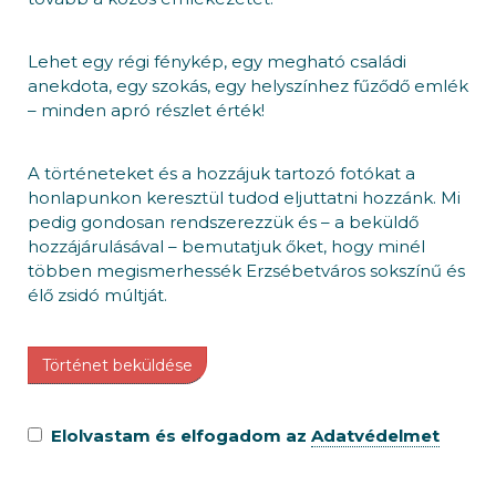
Lehet egy régi fénykép, egy megható családi
anekdota, egy szokás, egy helyszínhez fűződő emlék
– minden apró részlet érték!
A történeteket és a hozzájuk tartozó fotókat a
honlapunkon keresztül tudod eljuttatni hozzánk. Mi
pedig gondosan rendszerezzük és – a beküldő
hozzájárulásával – bemutatjuk őket, hogy minél
többen megismerhessék Erzsébetváros sokszínű és
élő zsidó múltját.
Történet beküldése
Elolvastam és elfogadom az
Adatvédelmet