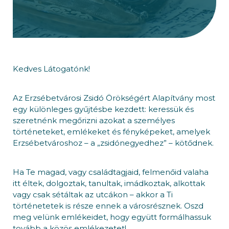
Kedves Látogatónk!
Az Erzsébetvárosi Zsidó Örökségért Alapítvány most
egy különleges gyűjtésbe kezdett: keressük és
szeretnénk megőrizni azokat a személyes
történeteket, emlékeket és fényképeket, amelyek
Erzsébetvároshoz – a „zsidónegyedhez” – kötődnek.
Ha Te magad, vagy családtagjaid, felmenőid valaha
itt éltek, dolgoztak, tanultak, imádkoztak, alkottak
vagy csak sétáltak az utcákon – akkor a Ti
történetetek is része ennek a városrésznek. Oszd
meg velünk emlékeidet, hogy együtt formálhassuk
tovább a közös emlékezetet!