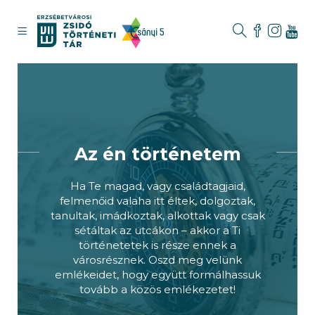
Az én történetem
Ha Te magad, vagy családtagjaid,
felmenőid valaha itt éltek, dolgoztak,
tanultak, imádkoztak, alkottak vagy csak
sétáltak az utcákon – akkor a Ti
történetetek is része ennek a
városrésznek. Oszd meg velünk
emlékeidet, hogy együtt formálhassuk
tovább a közös emlékezetet!