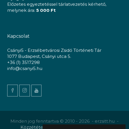
Előzetes egyeztetéssel tárlatvezetés kérhető,
melynek ára:
5 000 Ft
Kapcsolat
Csányi5 - Erzsébetvárosi Zsidó Történeti Tár
1077 Budapest, Csányi utca 5.
+36 (1) 3517298
info@csanyi5.hu
Minden jog fenntartva © 2010 - 2026 - erzsitt.hu -
Közzététel
-
Gyermekvédelmi szabályzat