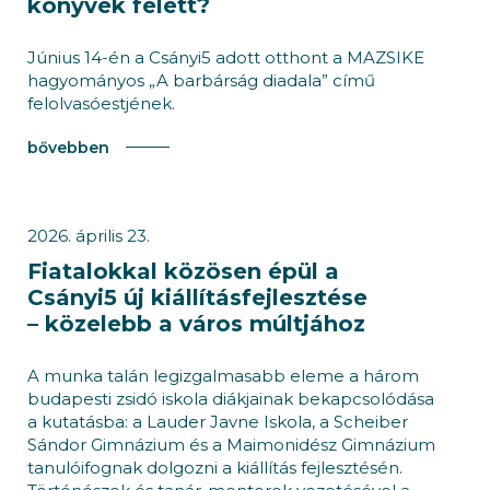
könyvek felett?
Június 14-én a Csányi5 adott otthont a MAZSIKE
hagyományos „A barbárság diadala” című
felolvasóestjének.
bővebben
2026. április 23.
Fiatalokkal közösen épül a
Csányi5 új kiállításfejlesztése
– közelebb a város múltjához
A munka talán legizgalmasabb eleme a három
budapesti zsidó iskola diákjainak bekapcsolódása
a kutatásba: a Lauder Javne Iskola, a Scheiber
Sándor Gimnázium és a Maimonidész Gimnázium
tanulóifognak dolgozni a kiállítás fejlesztésén.