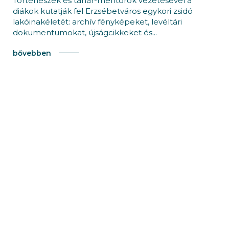
Történészek és tanár-mentorok vezetésével a
diákok kutatják fel Erzsébetváros egykori zsidó
lakóinakéletét: archív fényképeket, levéltári
dokumentumokat, újságcikkeket és...
bővebben