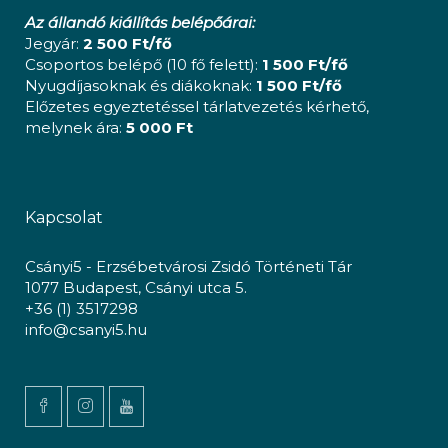
Az állandó kiállítás belépőárai:
Jegyár:
2 500 Ft/fő
Csoportos belépő (10 fő felett):
1 500 Ft/fő
Nyugdíjasoknak és diákoknak:
1 500 Ft/fő
Előzetes egyeztetéssel tárlatvezetés kérhető,
melynek ára:
5 000 Ft
Kapcsolat
Csányi5 - Erzsébetvárosi Zsidó Történeti Tár
1077 Budapest, Csányi utca 5.
+36 (1) 3517298
info@csanyi5.hu