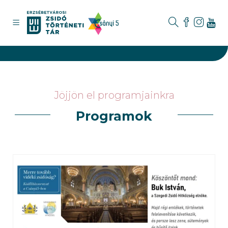
Jöjjön el programjainkra
Programok