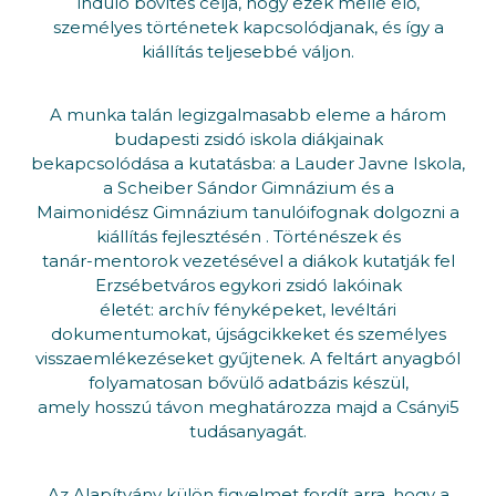
induló bővítés célja, hogy ezek mellé élő,
személyes történetek kapcsolódjanak, és így a
kiállítás teljesebbé váljon.
A munka talán legizgalmasabb eleme a három
budapesti zsidó iskola diákjainak
bekapcsolódása a kutatásba: a Lauder Javne Iskola,
a Scheiber Sándor Gimnázium és a
Maimonidész Gimnázium tanulóifognak dolgozni a
kiállítás fejlesztésén . Történészek és
tanár-mentorok vezetésével a diákok kutatják fel
Erzsébetváros egykori zsidó lakóinak
életét: archív fényképeket, levéltári
dokumentumokat, újságcikkeket és személyes
visszaemlékezéseket gyűjtenek. A feltárt anyagból
folyamatosan bővülő adatbázis készül,
amely hosszú távon meghatározza majd a Csányi5
tudásanyagát.
Az Alapítvány külön figyelmet fordít arra, hogy a