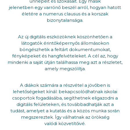
ünnepeit és szokásait. Egy másik
jelenetben egy varrónő beszél arról, hogyan hatott
életére a numerus clausus és a korszak
bizonytalansága.
Az új digitális eszközöknek köszönhetően a
látogatók érintőképernyős állomásokon
böngészhetik a feltárt dokumentumokat,
fényképeket és hangfelvételeket. A cél az, hogy
mindenki a saját útján találhassa meg azt a részletet,
amely megszólítja.
A diákok számára a részvétel a jövőben is
lehetőségeket kínál: bekapcsolódhatnak iskolai
csoportok fogadásába, segíthetnek eligazodni a
digitális felületeken, és továbbadhatják azt a
tudást, amelyet a kutatás és a közös munka során
megszereztek. Így válhatnak az örökség
valódi közvetítőivé.