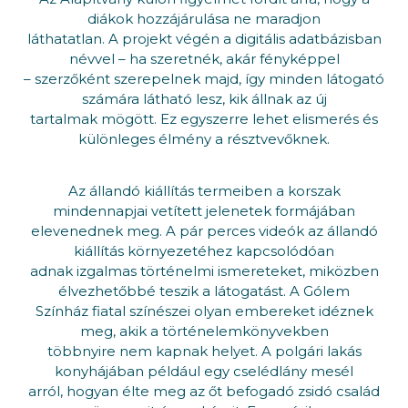
diákok hozzájárulása ne maradjon
láthatatlan. A projekt végén a digitális adatbázisban
névvel – ha szeretnék, akár fényképpel
– szerzőként szerepelnek majd, így minden látogató
számára látható lesz, kik állnak az új
tartalmak mögött. Ez egyszerre lehet elismerés és
különleges élmény a résztvevőknek.
Az állandó kiállítás termeiben a korszak
mindennapjai vetített jelenetek formájában
elevenednek meg. A pár perces videók az állandó
kiállítás környezetéhez kapcsolódóan
adnak izgalmas történelmi ismereteket, miközben
élvezhetőbbé teszik a látogatást. A Gólem
Színház fiatal színészei olyan embereket idéznek
meg, akik a történelemkönyvekben
többnyire nem kapnak helyet. A polgári lakás
konyhájában például egy cselédlány mesél
arról, hogyan élte meg az őt befogadó zsidó család