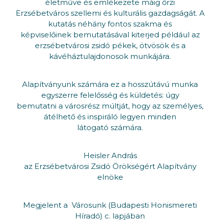
életműve és emlékezete máig őrzi
Erzsébetváros szellemi és kulturális gazdagságát. A
kutatás néhány fontos szakma és
képviselőinek bemutatásával kiterjed például az
erzsébetvárosi zsidó pékek, ötvösök és a
kávéháztulajdonosok munkájára.
Alapítványunk számára ez a hosszútávú munka
egyszerre felelősség és küldetés: úgy
bemutatni a városrész múltját, hogy az személyes,
átélhető és inspiráló legyen minden
látogató számára.
Heisler András
az Erzsébetvárosi Zsidó Örökségért Alapítvány
elnöke
Megjelent a Városunk (Budapesti Honismereti
Híradó) c. lapjában