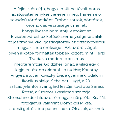
A fejlesztés célja, hogy a múlt ne távoli, poros
adatgyűjteményként jelenjen meg, hanem élő,
sokszínű történetként. Emberi sorsok, döntések,
örömök és veszteségek mellett
hangsúlyosan bemutatjuk azokat az
Erzsébetvároshoz kötődő személyiségeket, akik
teljesítményükkel gazdagították az erzsébetvárosi
magyar-zsidó örökséget. Ezt az örökséget
olyan alkotók formálták többek között, mint Herzl
Tivadar, a modern cionizmus
megteremtője; Goldziher Ignác, a világ egyik
legjelentősebb orientalista tudósa; Karinthy
Frigyes, író; Janikovszky Éva, a gyermekirodalom
ikonikus alakja; Scheiber Hugó, a 20.
század jelentős avantgárd festője; továbbá Seress
Rezső, a Szomorú vasárnap szerzője;
Steinschneider Lili, az első magyar női pilóta; Kis Pál,
fotográfus; valamint Domokos Miksa,
a pesti gettó zsidó parancsnoka. Ők azok, akiknek