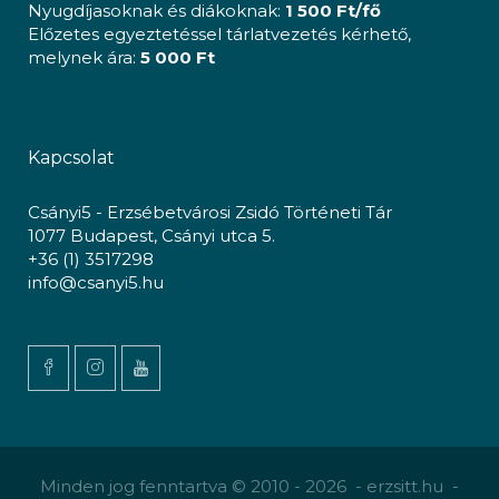
Nyugdíjasoknak és diákoknak:
1 500 Ft/fő
Előzetes egyeztetéssel tárlatvezetés kérhető,
melynek ára:
5 000 Ft
Kapcsolat
Csányi5 - Erzsébetvárosi Zsidó Történeti Tár
1077 Budapest, Csányi utca 5.
+36 (1) 3517298
info@csanyi5.hu
Minden jog fenntartva © 2010 - 2026 - erzsitt.hu -