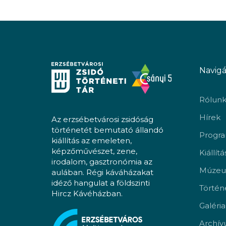
Navigá
Rólun
Hírek
Az erzsébetvárosi zsidóság
történetét bemutató állandó
Progr
kiállítás az emeleten,
képzőművészet, zene,
Kiállít
irodalom, gasztronómia az
Múzeu
aulában. Régi káváházakat
idéző hangulat a földszinti
Történ
Hircz Kávéházban.
Galéria
Archí