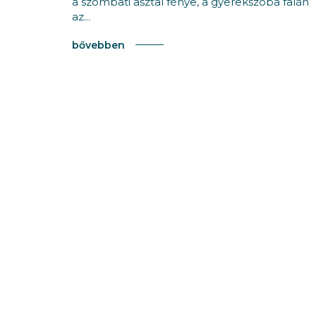
a szombati asztal fénye, a gyerekszoba falán
az...
bővebben