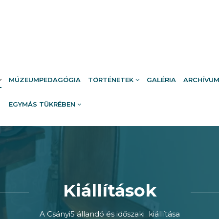
MÚZEUMPEDAGÓGIA
TÖRTÉNETEK
GALÉRIA
ARCHÍVU
EGYMÁS TÜKRÉBEN
Kiállítások
A Csányi5 állandó és időszaki kiállítása