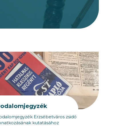
rodalomjegyzék
rodalomjegyzék Erzsébetváros zsidó
onatkozásának kutatásához