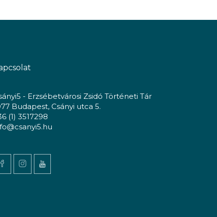
apcsolat
sányi5 - Erzsébetvárosi Zsidó Történeti Tár
077 Budapest, Csányi utca 5.
36 (1) 3517298
nfo@csanyi5.hu