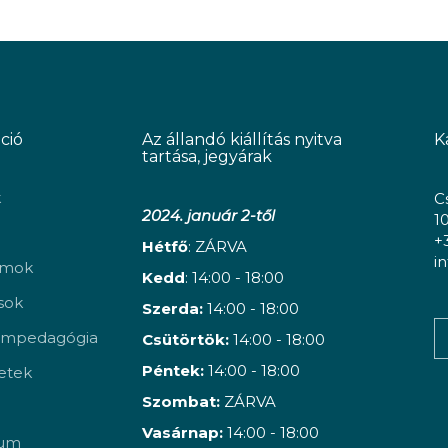
ció
Az állandó kiállítás nyitva
K
tartása, jegyárak
k
C
2024. január 2-től
1
+
Hétfő
: ZÁRVA
i
amok
Kedd
: 14:00 - 18:00
ások
Szerda:
14:00 - 18:00
mpedagógia
Csütörtök:
14:00 - 18:00
Péntek:
14:00 - 18:00
etek
Szombat:
ZÁRVA
Vasárnap:
14:00 - 18:00
vum