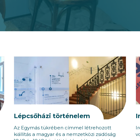
Lépcsőházi történelem
I
Az Egymás tükrében címmel létrehozott
I
kiállítás a magyar és a nemzetközi zsidóság
v