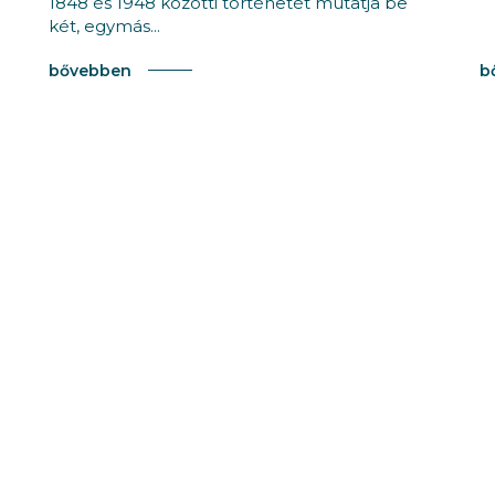
1848 és 1948 közötti történetét mutatja be
két, egymás...
bővebben
b