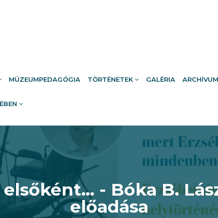
MÚZEUMPEDAGÓGIA
TÖRTÉNETEK
GALÉRIA
ARCHÍVU
RÉBEN
 elsőként... - Bóka B. Lás
előadása