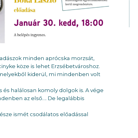
vadászok minden aprócska morzsát,
cinyke köze is lehet Erzsébetvároshoz.
melyekből kiderül, mi mindenben volt
 és halálosan komoly dolgok is. A vége
ndenben az első…. De legalábbis
nésze ismét csodálatos előadással