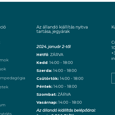
ció
Az állandó kiállítás nyitva
K
tartása, jegyárak
k
C
2024. január 2-től
1
+
Hétfő
: ZÁRVA
i
amok
Kedd
: 14:00 - 18:00
ások
Szerda:
14:00 - 18:00
mpedagógia
Csütörtök:
14:00 - 18:00
Péntek:
14:00 - 18:00
etek
Szombat:
ZÁRVA
Vasárnap:
14:00 - 18:00
vum
Az állandó kiállítás belépőárai:
érlés