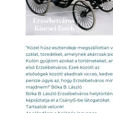
"Közel húsz esztendeje megszállottan 
szálat, töredéket, amelynek akárcsak pi
Külön gyűjtöm azokat a történeteket, a
első Erzsébetváros. Ezek között az
elsőségek között akadnak vicces, kedves
persze úgyis az, hogy Erzsébetváros mi
majdnem!" Bóka B. László
Bóka B. László Erzsébetváros helytörté
kápráztatja el a Csányi5-be látogatókat.
Tartsatok velünk!