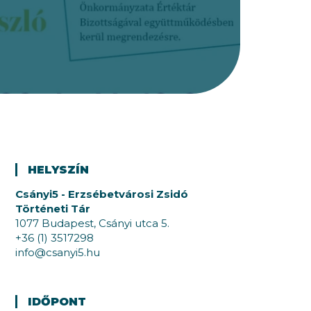
HELYSZÍN
Csányi5 - Erzsébetvárosi Zsidó
Történeti Tár
1077 Budapest, Csányi utca 5.
+36 (1) 3517298
info@csanyi5.hu
IDŐPONT