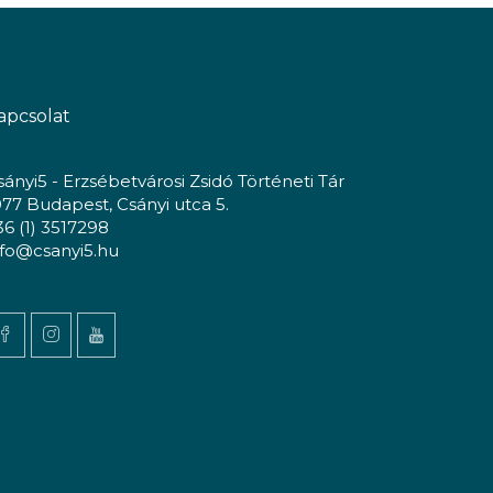
apcsolat
sányi5 - Erzsébetvárosi Zsidó Történeti Tár
077 Budapest, Csányi utca 5.
36 (1) 3517298
nfo@csanyi5.hu