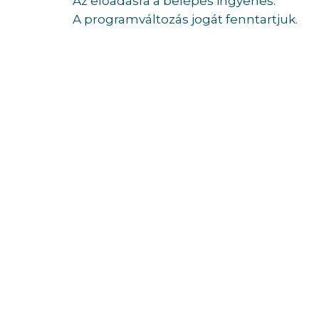
Az előadásra a belépés ingyenes.
A programváltozás jogát fenntartjuk.