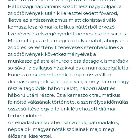
Hátországi naplóíróink között lesz nagypolgári, a
zsidótörvények után kikeresztelkedett fővárosi,
illetve az antiszemitizmus miatt cionistává váló
kamasz, lesz római katolikus háttérből érkező
tizenéves és elszegényedett nemesi család sarja is.
Megmutatjuk azt a megrázó folyamatot, ahogyan a
zsidó és keresztény tizenévesek szembesülnek a
zsidótörvények következményeivel; a
munkaszolgálatra elhurcolt családtagok, ismerősök
sorsával, a csillagos házakkal és a munkaszolgálattal.
Ennek a dokumentumok alapján összeállított
drámaszövegnek saját ideje van, amely három nagy
részre tagolódik; háború előtt, háború alatt és
háború utáni részre. Ez a kamaszok traumatikus
felnőtté válásának története, a személyes időmúlás
összesűrítése egy általunk létrehozott drámai
térben-időben.
Az előadásban korabeli sanzonok, katonadalok,
népdalok, magyar nóták szólalnak majd meg
élőzenei kísérettel.