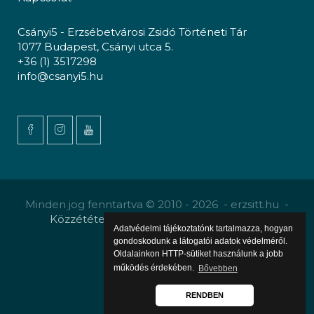
Csányi5 - Erzsébetvárosi Zsidó Történeti Tár
1077 Budapest, Csányi utca 5.
+36 (1) 3517298
info@csanyi5.hu
Minden jog fenntartva © 2010 - 2026 - erzsitt.hu -
Közzététel
-
Gyermekvédelmi szabályzat
Adatvédelmi tájékoztatónk tartalmazza, hogyan
gondoskodunk a látogatói adatok védelméről.
Oldalainkon HTTP-sütiket használunk a jobb
működés érdekében.
Bővebben
RENDBEN