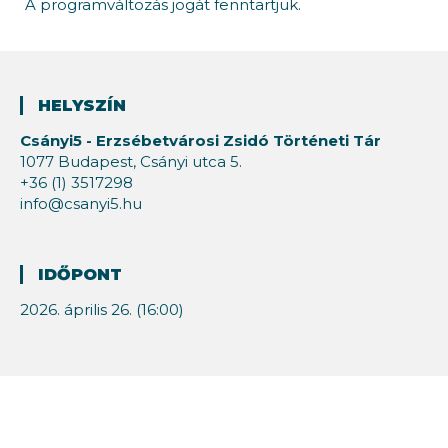
A programváltozás jogát fenntartjuk.
HELYSZÍN
Csányi5 - Erzsébetvárosi Zsidó Történeti Tár
1077 Budapest, Csányi utca 5.
+36 (1) 3517298
info@csanyi5.hu
IDŐPONT
2026. április 26. (16:00)