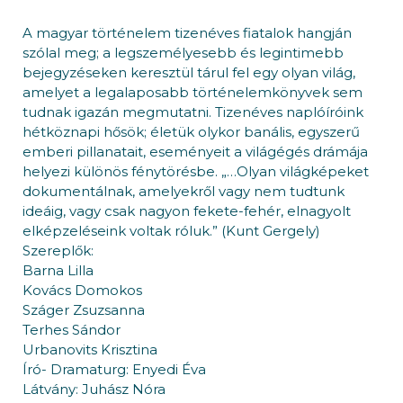
A magyar történelem tizenéves fiatalok hangján
szólal meg; a legszemélyesebb és legintimebb
bejegyzéseken keresztül tárul fel egy olyan világ,
amelyet a legalaposabb történelemkönyvek sem
tudnak igazán megmutatni. Tizenéves naplóíróink
hétköznapi hősök; életük olykor banális, egyszerű
emberi pillanatait, eseményeit a világégés drámája
helyezi különös fénytörésbe. „…Olyan világképeket
dokumentálnak, amelyekről vagy nem tudtunk
ideáig, vagy csak nagyon fekete-fehér, elnagyolt
elképzeléseink voltak róluk.” (Kunt Gergely)
Szereplők:
Barna Lilla
Kovács Domokos
Száger Zsuzsanna
Terhes Sándor
Urbanovits Krisztina
Író- Dramaturg: Enyedi Éva
Látvány: Juhász Nóra