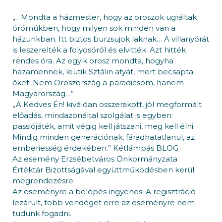
„…Mondta a házmester, hogy az oroszok ugráltak
örömükben, hogy milyen sok minden van a
házunkban. Itt biztos burzsujok laknak… A villanyórát
is leszerelték a folyosóról és elvitték. Azt hitték
rendes óra. Az egyik orosz mondta, hogyha
hazamennek, leütik Sztálin atyát, mert becsapta
őket. Nem Oroszország a paradicsom, hanem
Magyarország…”
„A Kedves Én! kiválóan összerakott, jól megformált
előadás, mindazonáltal szolgálat is egyben:
passiójáték, amit végig kell játszani, meg kell élni.
Mindig minden generációnak, fáradhatatlanul, az
emberiesség érdekében.” Kétlámpás BLOG
Az esemény Erzsébetváros Önkormányzata
Értéktár Bizottságával együttműködésben kerül
megrendezésre.
Az eseményre a belépés ingyenes. A regisztráció
lezárult, több vendéget erre az eseményre nem
tudunk fogadni.