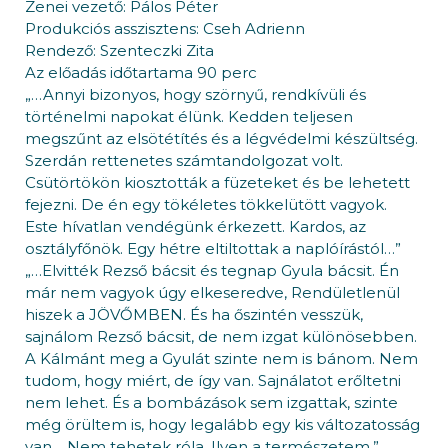
Zenei vezető: Pálos Péter
Produkciós asszisztens: Cseh Adrienn
Rendező: Szenteczki Zita
Az előadás időtartama 90 perc
„…Annyi bizonyos, hogy szörnyű, rendkívüli és
történelmi napokat élünk. Kedden teljesen
megszűnt az elsötétítés és a légvédelmi készültség.
Szerdán rettenetes számtandolgozat volt.
Csütörtökön kiosztották a füzeteket és be lehetett
fejezni. De én egy tökéletes tökkelütött vagyok.
Este hívatlan vendégünk érkezett. Kardos, az
osztályfőnök. Egy hétre eltiltottak a naplóírástól…”
„…Elvitték Rezső bácsit és tegnap Gyula bácsit. Én
már nem vagyok úgy elkeseredve, Rendületlenül
hiszek a JÖVŐMBEN. És ha őszintén vesszük,
sajnálom Rezső bácsit, de nem izgat különösebben.
A Kálmánt meg a Gyulát szinte nem is bánom. Nem
tudom, hogy miért, de így van. Sajnálatot erőltetni
nem lehet. És a bombázások sem izgattak, szinte
még örültem is, hogy legalább egy kis változatosság
van… Nem tehetek róla. Ilyen a természetem.”