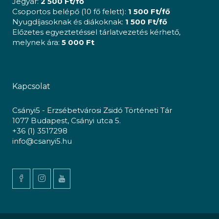
Jegyár:
2 500 Ft/fő
Csoportos belépő (10 fő felett):
1 500 Ft/fő
Nyugdíjasoknak és diákoknak:
1 500 Ft/fő
Előzetes egyeztetéssel tárlatvezetés kérhető,
melynek ára:
5 000 Ft
Kapcsolat
Csányi5 - Erzsébetvárosi Zsidó Történeti Tár
1077 Budapest, Csányi utca 5.
+36 (1) 3517298
info@csanyi5.hu