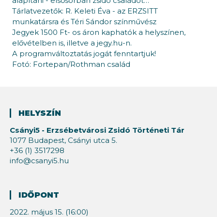
alapítani - elsősorban zsidó családot…
Tárlatvezetők: R. Keleti Éva - az ERZSITT
munkatársra és Téri Sándor színművész
Jegyek 1500 Ft- os áron kaphatók a helyszínen,
elővételben is, illetve a jegy.hu-n.
A programváltoztatás jogát fenntartjuk!
Fotó: Fortepan/Rothman család
HELYSZÍN
Csányi5 - Erzsébetvárosi Zsidó Történeti Tár
1077 Budapest, Csányi utca 5.
+36 (1) 3517298
info@csanyi5.hu
IDŐPONT
2022. május 15. (16:00)