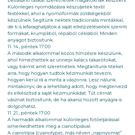
bevásárló táskát szeretnétek magatoknak készíteni.
Különleges nyomdázásra készüljetek textil
festékkel, ahol a nyomóformák zöldségekből
készülnek. Segítünk nektek tradícionális mintákkal,
de ti is kifaraghatjátok a saját elképzeléseitek szerinti
formákat, krumpliból, répából céklából. Minden
anyagot biztosítunk.
11. 14., péntek 17:00
A második alkalommal közös hímzésre készülünk,
ahol hímezhettek az ünnepi kalács takarótokat,
vagy bármit amit szeretnétek. Megtanítunk titeket
arra, hogy hogyan tudtok kézimunkát tevezni,
hogyan kerül rá a minta a vászonra. Lesz nálunk
mintakönyv, de a lehetőség adott, hogy megtervezd
és elkészítsd a saját kézimunkádat. Tűt cérnát
vásznat biztosítunk, de ha akarsz hozott anyagra is
dolgozhatsz.
11. 21., péntek 17:00
A harmadik alkalommal különleges fotóeljárással
ismerkedhettek meg a cianotípiával.
A cianotípia (cyanotype), más néven „napnyomat”