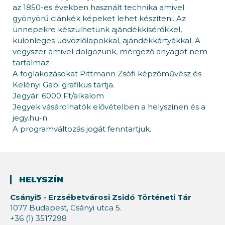
az 1850-es években használt technika amivel
gyönyörű ciánkék képeket lehet készíteni. Az
ünnepekre készülhetünk ajándékkísérőkkel,
különleges üdvözlőlapokkal, ajándékkártyákkal. A
vegyszer amivel dolgozunk, mérgező anyagot nem
tartalmaz.
A foglakozásokat Pittmann Zsófi képzőművész és
Kelényi Gabi grafikus tartja.
Jegyár: 6000 Ft/alkalom
Jegyek vásárolhatók elővételben a helyszínen és a
jegy.hu-n
A programváltozás jogát fenntartjuk.
HELYSZÍN
Csányi5 - Erzsébetvárosi Zsidó Történeti Tár
1077 Budapest, Csányi utca 5.
+36 (1) 3517298