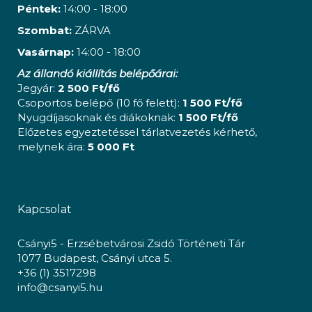
Péntek:
14:00 - 18:00
Szombat:
ZÁRVA
Vasárnap:
14:00 - 18:00
Az állandó kiállítás belépőárai:
Jegyár:
2 500 Ft/fő
Csoportos belépő (10 fő felett):
1 500 Ft/fő
Nyugdíjasoknak és diákoknak:
1 500 Ft/fő
Előzetes egyeztetéssel tárlatvezetés kérhető,
melynek ára:
5 000 Ft
Kapcsolat
Csányi5 - Erzsébetvárosi Zsidó Történeti Tár
1077 Budapest, Csányi utca 5.
+36 (1) 3517298
info@csanyi5.hu