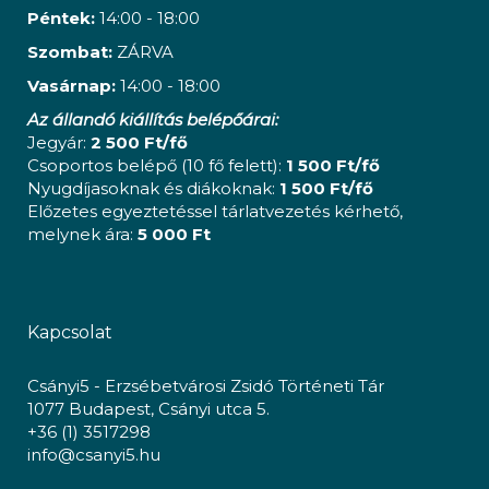
Péntek:
14:00 - 18:00
Szombat:
ZÁRVA
Vasárnap:
14:00 - 18:00
Az állandó kiállítás belépőárai:
Jegyár:
2 500 Ft/fő
Csoportos belépő (10 fő felett):
1 500 Ft/fő
Nyugdíjasoknak és diákoknak:
1 500 Ft/fő
Előzetes egyeztetéssel tárlatvezetés kérhető,
melynek ára:
5 000 Ft
Kapcsolat
Csányi5 - Erzsébetvárosi Zsidó Történeti Tár
1077 Budapest, Csányi utca 5.
+36 (1) 3517298
info@csanyi5.hu