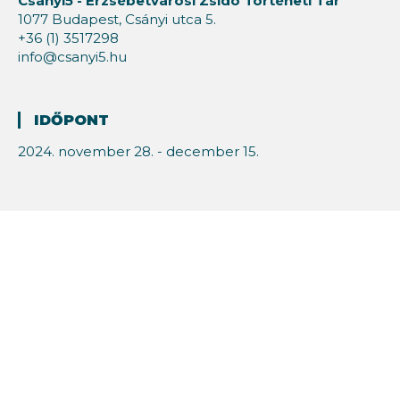
Csányi5 - Erzsébetvárosi Zsidó Történeti Tár
1077 Budapest, Csányi utca 5.
+36 (1) 3517298
info@csanyi5.hu
IDŐPONT
2024. november 28. - december 15.