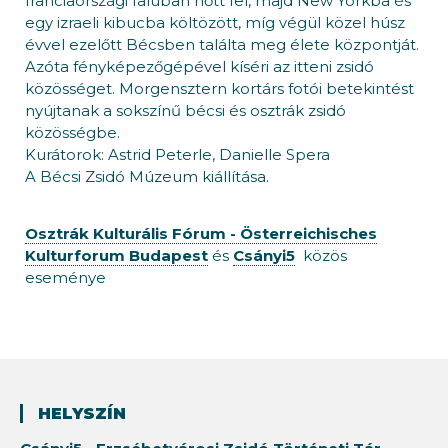
franciaországi faluban nőtt fel, majd New Yorkba és
egy izraeli kibucba költözött, míg végül közel húsz
évvel ezelőtt Bécsben találta meg élete központját.
Azóta fényképezőgépével kíséri az itteni zsidó
közösséget. Morgensztern kortárs fotói betekintést
nyújtanak a sokszínű bécsi és osztrák zsidó
közösségbe.
Kurátorok: Astrid Peterle, Danielle Spera
A Bécsi Zsidó Múzeum kiállítása.
Osztrák Kulturális Fórum - Österreichisches
Kulturforum Budapest
és
Csányi5
közös
eseménye
HELYSZÍN