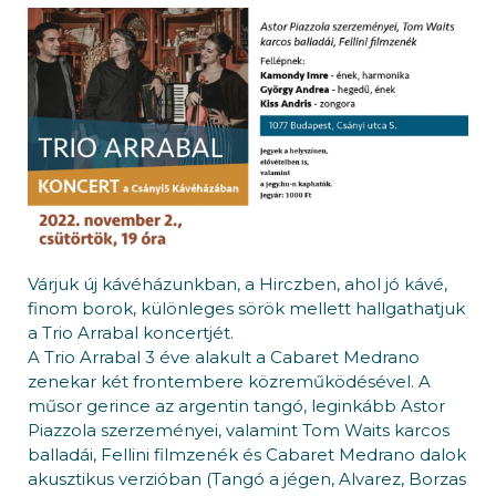
Várjuk új kávéházunkban, a Hirczben, ahol jó kávé,
finom borok, különleges sörök mellett hallgathatjuk
a Trio Arrabal koncertjét.
A Trio Arrabal 3 éve alakult a Cabaret Medrano
zenekar két frontembere közreműködésével. A
műsor gerince az argentin tangó, leginkább Astor
Piazzola szerzeményei, valamint Tom Waits karcos
balladái, Fellini filmzenék és Cabaret Medrano dalok
akusztikus verzióban (Tangó a jégen, Alvarez, Borzas