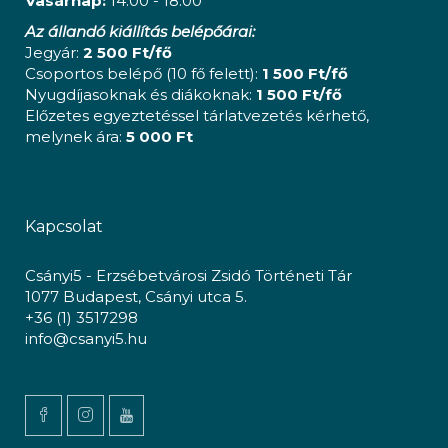
Vasárnap:
14:00 - 18:00
Az állandó kiállítás belépőárai:
Jegyár:
2 500 Ft/fő
Csoportos belépő (10 fő felett):
1 500 Ft/fő
Nyugdíjasoknak és diákoknak:
1 500 Ft/fő
Előzetes egyeztetéssel tárlatvezetés kérhető,
melynek ára:
5 000 Ft
Kapcsolat
Csányi5 - Erzsébetvárosi Zsidó Történeti Tár
1077 Budapest, Csányi utca 5.
+36 (1) 3517298
info@csanyi5.hu