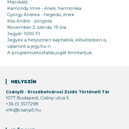
Macskák).
Kamondy Imre - ének, harmonika
György Andrea - hegedű, ének
Kiss Andris - zongora
November 2. szerda, 19 óra
Jegyár: 1000 Ft
Jegyek a helyszínen kaphatók, elővételben is,
valamint a jegy.hu-n
A programváltoztatás jogát fenntartjuk
HELYSZÍN
Csányi5 - Erzsébetvárosi Zsidó Történeti Tár
1077 Budapest, Csányi utca 5.
+36 (1) 3517298
info@csanyi5.hu