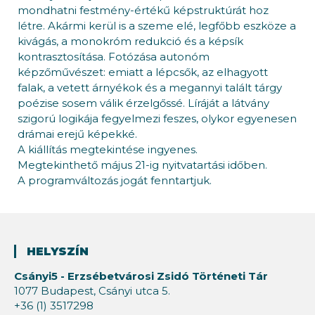
mondhatni festmény-értékű képstruktúrát hoz
létre. Akármi kerül is a szeme elé, legfőbb eszköze a
kivágás, a monokróm redukció és a képsík
kontrasztosítása. Fotózása autonóm
képzőművészet: emiatt a lépcsők, az elhagyott
falak, a vetett árnyékok és a megannyi talált tárgy
poézise sosem válik érzelgőssé. Líráját a látvány
szigorú logikája fegyelmezi feszes, olykor egyenesen
drámai erejű képekké.
A kiállítás megtekintése ingyenes.
Megtekinthető május 21-ig nyitvatartási időben.
A programváltozás jogát fenntartjuk.
HELYSZÍN
Csányi5 - Erzsébetvárosi Zsidó Történeti Tár
1077 Budapest, Csányi utca 5.
+36 (1) 3517298