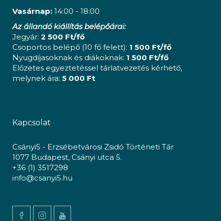
Vasárnap:
14:00 - 18:00
Az állandó kiállítás belépőárai:
Jegyár:
2 500 Ft/fő
Csoportos belépő (10 fő felett):
1 500 Ft/fő
Nyugdíjasoknak és diákoknak:
1 500 Ft/fő
Előzetes egyeztetéssel tárlatvezetés kérhető,
melynek ára:
5 000 Ft
Kapcsolat
Csányi5 - Erzsébetvárosi Zsidó Történeti Tár
1077 Budapest, Csányi utca 5.
+36 (1) 3517298
info@csanyi5.hu