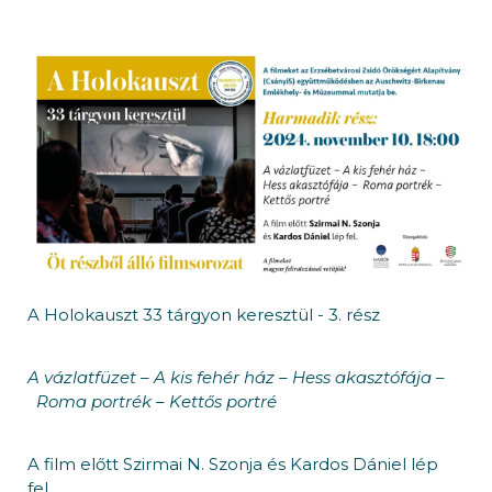
A Holokauszt 33 tárgyon keresztül - 3. rész
A vázlatfüzet – A kis fehér ház – Hess akasztófája –
Roma portrék – Kettős portré
A film előtt Szirmai N. Szonja és Kardos Dániel lép
fel.