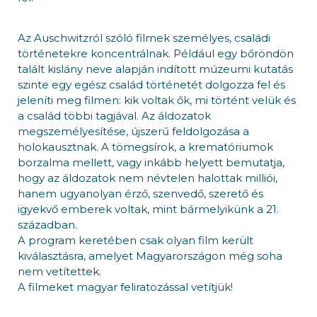
Az Auschwitzról szóló filmek személyes, családi
történetekre koncentrálnak. Például egy bőröndön
talált kislány neve alapján indított múzeumi kutatás
szinte egy egész család történetét dolgozza fel és
jeleníti meg filmen: kik voltak ők, mi történt velük és
a család többi tagjával. Az áldozatok
megszemélyesítése, újszerű feldolgozása a
holokausztnak. A tömegsírok, a krematóriumok
borzalma mellett, vagy inkább helyett bemutatja,
hogy az áldozatok nem névtelen halottak milliói,
hanem ugyanolyan érző, szenvedő, szerető és
igyekvő emberek voltak, mint bármelyikünk a 21.
században.
A program keretében csak olyan film került
kiválasztásra, amelyet Magyarországon még soha
nem vetítettek.
A filmeket magyar feliratozással vetítjük!