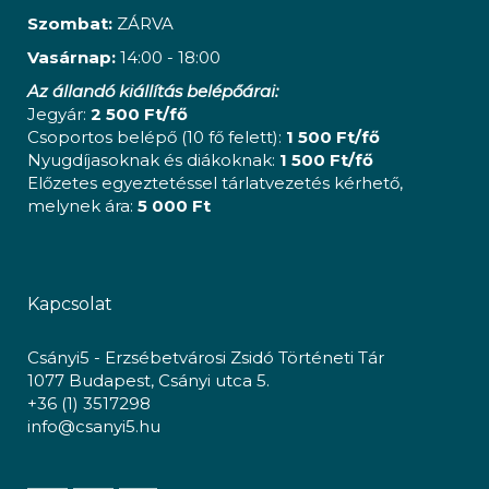
Szombat:
ZÁRVA
Vasárnap:
14:00 - 18:00
Az állandó kiállítás belépőárai:
Jegyár:
2 500 Ft/fő
Csoportos belépő (10 fő felett):
1 500 Ft/fő
Nyugdíjasoknak és diákoknak:
1 500 Ft/fő
Előzetes egyeztetéssel tárlatvezetés kérhető,
melynek ára:
5 000 Ft
Kapcsolat
Csányi5 - Erzsébetvárosi Zsidó Történeti Tár
1077 Budapest, Csányi utca 5.
+36 (1) 3517298
info@csanyi5.hu