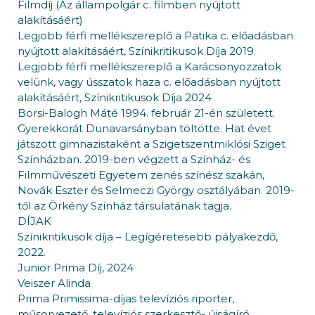
Filmdíj (Az állampolgár c. filmben nyújtott
alakításáért)
Legjobb férfi mellékszereplő a Patika c. előadásban
nyújtott alakításáért, Színikritikusok Díja 2019.
Legjobb férfi mellékszereplő a Karácsonyozzatok
velünk, vagy ússzatok haza c. előadásban nyújtott
alakításáért, Színikritikusok Díja 2024
Borsi-Balogh Máté 1994. február 21-én született.
Gyerekkorát Dunavarsányban töltötte. Hat évet
játszott gimnazistaként a Szigetszentmiklósi Sziget
Színházban. 2019-ben végzett a Színház- és
Filmművészeti Egyetem zenés színész szakán,
Novák Eszter és Selmeczi György osztályában. 2019-
től az Örkény Színház társulatának tagja.
DÍJAK
Színikritikusok díja – Legígéretesebb pályakezdő,
2022.
Junior Prima Díj, 2024
Veiszer Alinda
Prima Primissima-díjas televíziós riporter,
műsorvezető, televíziós szerkesztő- újságíró