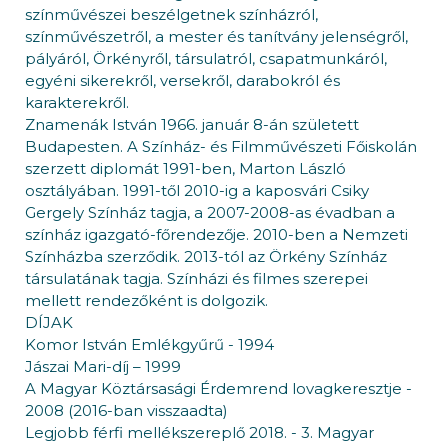
színművészei beszélgetnek színházról,
színművészetről, a mester és tanítvány jelenségről,
pályáról, Örkényről, társulatról, csapatmunkáról,
egyéni sikerekről, versekről, darabokról és
karakterekről.
Znamenák István 1966. január 8-án született
Budapesten. A Színház- és Filmművészeti Főiskolán
szerzett diplomát 1991-ben, Marton László
osztályában. 1991-től 2010-ig a kaposvári Csiky
Gergely Színház tagja, a 2007-2008-as évadban a
színház igazgató-főrendezője. 2010-ben a Nemzeti
Színházba szerződik. 2013-tól az Örkény Színház
társulatának tagja. Színházi és filmes szerepei
mellett rendezőként is dolgozik.
DÍJAK
Komor István Emlékgyűrű - 1994
Jászai Mari-díj – 1999
A Magyar Köztársasági Érdemrend lovagkeresztje -
2008 (2016-ban visszaadta)
Legjobb férfi mellékszereplő 2018. - 3. Magyar