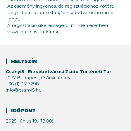
Az esemény ingyenes, de regisztrációhoz kötött.
Regisztrálni az ertektar@erzsebetvaros.hu címen
lehet.
A regisztráció sikerességéről minden esetben
visszaigazolást küldünk.
HELYSZÍN
Csányi5 - Erzsébetvárosi Zsidó Történeti Tár
1077 Budapest, Csányi utca 5.
+36 (1) 3517298
info@csanyi5.hu
IDŐPONT
2025. június 19. (18:00)