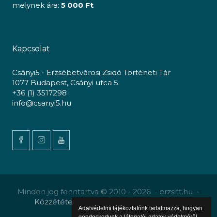
melynek ára:
5 000 Ft
Kapcsolat
Csányi5 - Erzsébetvárosi Zsidó Történeti Tár
1077 Budapest, Csányi utca 5.
+36 (1) 3517298
info@csanyi5.hu
Minden jog fenntartva © 2010 - 2026 - erzsitt.hu -
Közzététel
-
Gyermekvédelmi szabályzat
Adatvédelmi tájékoztatónk tartalmazza, hogyan