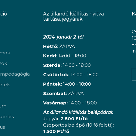
ció
Az állandó kiállítás nyitva
K
tartása, jegyárak
k
C
2024. január 2-től
1
+
Hétfő
: ZÁRVA
i
amok
Kedd
: 14:00 - 18:00
ások
Szerda:
14:00 - 18:00
mpedagógia
Csütörtök:
14:00 - 18:00
Péntek:
14:00 - 18:00
etek
Szombat:
ZÁRVA
Vasárnap:
14:00 - 18:00
vum
Az állandó kiállítás belépőárai:
érlés
Jegyár:
2 500 Ft/fő
Csoportos belépő (10 fő felett):
us
1 500 Ft/fő