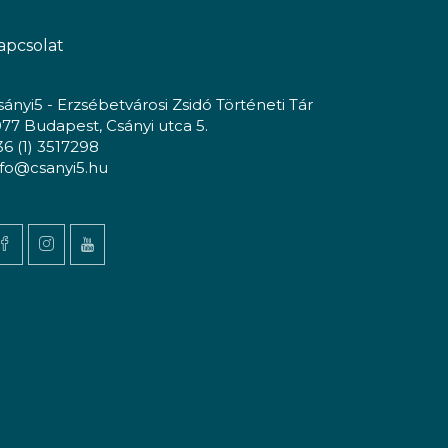
apcsolat
sányi5 - Erzsébetvárosi Zsidó Történeti Tár
077 Budapest, Csányi utca 5.
36 (1) 3517298
nfo@csanyi5.hu