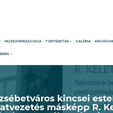
MÚZEUMPEDAGÓGIA
TÖRTÉNETEK
GALÉRIA
ARCHÍVU
RÉBEN
zsébetváros kincsei este
latvezetés másképp R. Ke