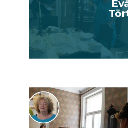
Évá
Tör