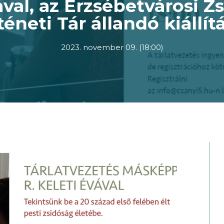
val, az Erzsébetvárosi Z
téneti Tár állandó kiállít
2023. november 09. (18:00)