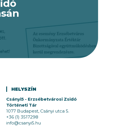
sidó
ásán
HELYSZÍN
Csányi5 - Erzsébetvárosi Zsidó
Történeti Tár
1077 Budapest, Csányi utca 5.
+36 (1) 3517298
info@csanyi5.hu