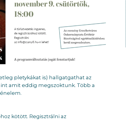
tleg pletykákat is) hallgatgathat az
 mint amit eddig megszoktunk. Több a
rténelem.
hoz kötött. Regisztrálni az