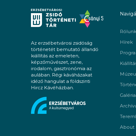
Navigá
Rólun
Hírek
Az erzsébetvárosi zsidóság
történetét bemutató állandó
Progr
kiállítás az emeleten,
képzőművészet, zene,
Kiállít
irodalom, gasztronómia az
Múzeu
aulában. Régi káváházakat
idéző hangulat a földszinti
Történ
Hircz Kávéházban.
Galéria
Archí
Teremb
About 