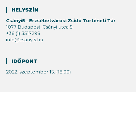
HELYSZÍN
Csányi5 - Erzsébetvárosi Zsidó Történeti Tár
1077 Budapest, Csányi utca 5.
+36 (1) 3517298
info@csanyi5.hu
IDŐPONT
2022. szeptember 15. (18:00)