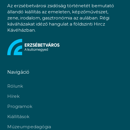
Az erzsébetvárosi zsidóság történetét bemutató
állandó kiállítás az emeleten, képzőművészet,
zene, irodalom, gasztronómia az aulában. Régi
káváházakat idéző hangulat a földszinti Hircz
Kávéházban.
Navigáció
Rólunk
Hírek
Programok
Kiállítások
Múzeumpedagógia