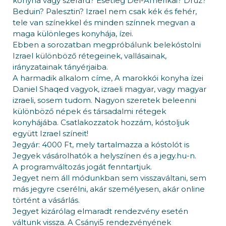
konyha vagy szefárd? Esetleg Dél-Amerikai? Drúz?
Beduin? Palesztin? Izrael nem csak kék és fehér,
tele van színekkel és minden színnek megvan a
maga különleges konyhája, ízei.
Ebben a sorozatban megpróbálunk belekóstolni
Izrael különböző rétegeinek, vallásainak,
irányzatainak tányérjaiba.
A harmadik alkalom címe, A marokkói konyha ízei
Daniel Shaqed vagyok, izraeli magyar, vagy magyar
izraeli, sosem tudom. Nagyon szeretek beleenni
különböző népek és társadalmi rétegek
konyhájába. Csatlakozzatok hozzám, kóstoljuk
együtt Izrael színeit!
Jegyár: 4000 Ft, mely tartalmazza a kóstolót is
Jegyek vásárolhatók a helyszínen és a jegy.hu-n.
A programváltozás jogát fenntartjuk.
Jegyet nem áll módunkban sem visszaváltani, sem
más jegyre cserélni, akár személyesen, akár online
történt a vásárlás.
Jegyet kizárólag elmaradt rendezvény esetén
váltunk vissza. A Csányi5 rendezvényének