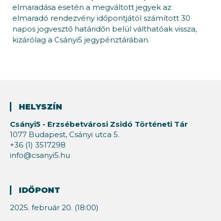
elmaradása esetén a megváltott jegyek az
elmaradó rendezvény időpontjától számított 30
napos jogvesztő határidőn belül válthatóak vissza,
kizárólag a Csányi5 jegypénztárában.
HELYSZÍN
Csányi5 - Erzsébetvárosi Zsidó Történeti Tár
1077 Budapest, Csányi utca 5.
+36 (1) 3517298
info@csanyi5.hu
IDŐPONT
2025. február 20. (18:00)