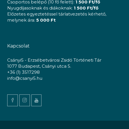
Csoportos belépő (10 fő felett):
1 500 Ft/fő
Nyugdíjasoknak és diákoknak:
1 500 Ft/fő
Előzetes egyeztetéssel tárlatvezetés kérhető,
melynek ára:
5 000 Ft
Kapcsolat
Csányi5 - Erzsébetvárosi Zsidó Történeti Tár
1077 Budapest, Csányi utca 5.
+36 (1) 3517298
info@csanyi5.hu