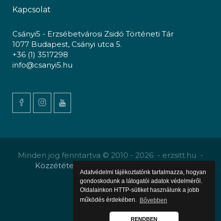
Kapcsolat
Csányi5 - Erzsébetvárosi Zsidó Történeti Tár
1077 Budapest, Csányi utca 5.
+36 (1) 3517298
info@csanyi5.hu
Minden jog fenntartva © 2010 - 2026 - erzsitt.hu -
Közzététel
-
Gyermekvédelmi szabályzat
Adatvédelmi tájékoztatónk tartalmazza, hogyan
gondoskodunk a látogatói adatok védelméről.
Oldalainkon HTTP-sütiket használunk a jobb
működés érdekében.
Bővebben
RENDBEN