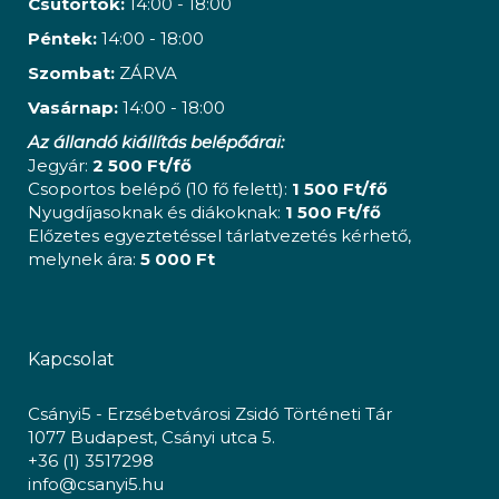
Csütörtök:
14:00 - 18:00
Péntek:
14:00 - 18:00
Szombat:
ZÁRVA
Vasárnap:
14:00 - 18:00
Az állandó kiállítás belépőárai:
Jegyár:
2 500 Ft/fő
Csoportos belépő (10 fő felett):
1 500 Ft/fő
Nyugdíjasoknak és diákoknak:
1 500 Ft/fő
Előzetes egyeztetéssel tárlatvezetés kérhető,
melynek ára:
5 000 Ft
Kapcsolat
Csányi5 - Erzsébetvárosi Zsidó Történeti Tár
1077 Budapest, Csányi utca 5.
+36 (1) 3517298
info@csanyi5.hu