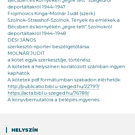
Bécsben és környékén „jégre tett” Szegedről
deportáltakról 1944–1947
Frojimovics Kinga–Molnár Judit (szerk.)
Szolnok–Strasshof–Szolnok. Tények és emlékek a
Bécsben és környékén „jégre tett” Szolnokról
deportáltakról 1944–1948
DÉSI JÁNOS
szerkesztő-riporter beszélgetőtársa:
MOLNÁR JUDIT
a kötet egyik szerkesztője, történész
A kötetek a helyszínen korlátozott számban ingyen
kaphatók.
A kötetek pdf formátumban szabadon elérhetők:
http://publicatio.bibl.u-szeged.hu/22797/
https://acta.bibl.u-szeged.hu/76789/
A könyvbemutatóra a belépés ingyenes.
HELYSZÍN