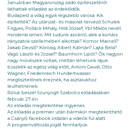
Januárban Magyarország zsidó építészetéről
láthattak előadást az érdeklődők.
Budapest a világ egyik legszebb városa. Kik
építették? Az utánzat- és másolat-tervező Schulek
Frigyes, Polláck Mihály, Hild József, Ybl Miklós nevét
mindenki ismeri. Mit tudunk azokról, akik a kortárs
irányzatok szellemében alkottak? Komor Marcell?
Jakab Dezső? Kőrössy Albert Kálmán? Lajta Béla?
Vágó László és József? Baumhorn Lipót? Ők nagyon
nagy művészek voltak, méltán lehetünk rájuk
büszkék az egész világ előtt, Antoni Gaudí, Otto
Wagner, Friedenreich Hundertwasser
megtisztelőnek éreznék, ha asztalukhoz
leülhetnének.
Róluk beszél Szunyogh Szabolcs előadásában
február 27-én.
Az előadás megtekintése ingyenes.
Az előadás a premier után bármikor megtekinthető
a Csányi5 facebook oldalán a videók fül alatt.
A programváltozás jogát fenntartjuk.