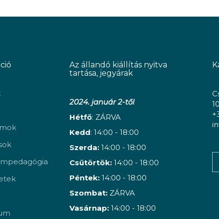
ció
Az állandó kiállítás nyitva
K
tartása, jegyárak
k
C
2024. január 2-től
1
+
Hétfő
: ZÁRVA
i
amok
Kedd
: 14:00 - 18:00
ások
Szerda:
14:00 - 18:00
mpedagógia
Csütörtök:
14:00 - 18:00
Péntek:
14:00 - 18:00
etek
Szombat:
ZÁRVA
Vasárnap:
14:00 - 18:00
vum