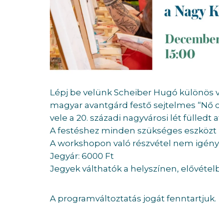
Lépj be velünk Scheiber Hugó különös v
magyar avantgárd festő sejtelmes “Nő c
vele a 20. századi nagyvárosi lét fülledt
A festéshez minden szükséges eszközt b
A workshopon való részvétel nem igénye
Jegyár: 6000 Ft
Jegyek válthatók a helyszínen, elővétel
A programváltoztatás jogát fenntartjuk.