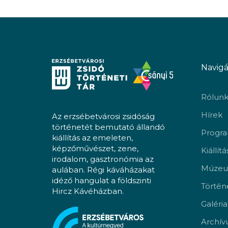
Navigá
Rólun
Hírek
Az erzsébetvárosi zsidóság
történetét bemutató állandó
Progr
kiállítás az emeleten,
képzőművészet, zene,
Kiállít
irodalom, gasztronómia az
Múzeu
aulában. Régi káváházakat
idéző hangulat a földszinti
Történ
Hircz Kávéházban.
Galéria
Archí