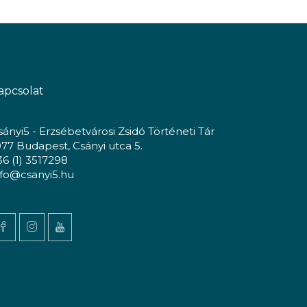
apcsolat
sányi5 - Erzsébetvárosi Zsidó Történeti Tár
077 Budapest, Csányi utca 5.
36 (1) 3517298
nfo@csanyi5.hu