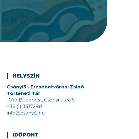
HELYSZÍN
Csányi5 - Erzsébetvárosi Zsidó
Történeti Tár
1077 Budapest, Csányi utca 5.
+36 (1) 3517298
info@csanyi5.hu
IDŐPONT