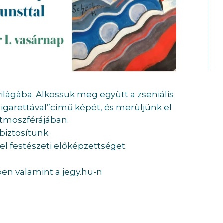
ilágába. Alkossuk meg együtt a zseniális
igarettával”című képét, és merüljünk el
 atmoszférájában.
iztosítunk.
l festészeti előképzettséget.
ben valamint a jegy.hu-n