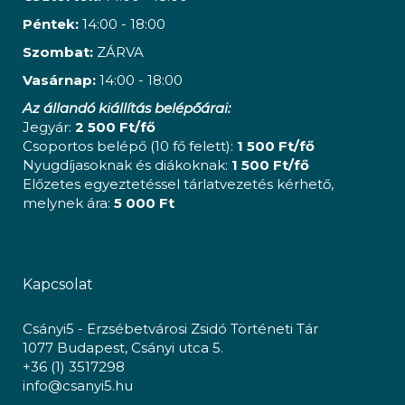
Péntek:
14:00 - 18:00
Szombat:
ZÁRVA
Vasárnap:
14:00 - 18:00
Az állandó kiállítás belépőárai:
Jegyár:
2 500 Ft/fő
Csoportos belépő (10 fő felett):
1 500 Ft/fő
Nyugdíjasoknak és diákoknak:
1 500 Ft/fő
Előzetes egyeztetéssel tárlatvezetés kérhető,
melynek ára:
5 000 Ft
Kapcsolat
Csányi5 - Erzsébetvárosi Zsidó Történeti Tár
1077 Budapest, Csányi utca 5.
+36 (1) 3517298
info@csanyi5.hu