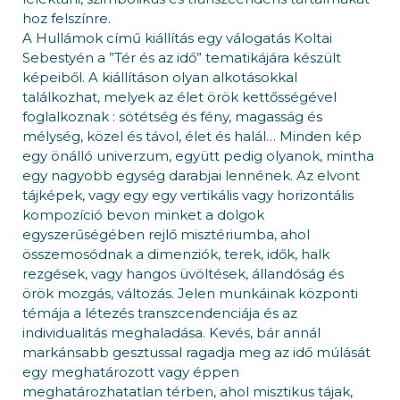
hoz felszínre.
A Hullámok című kiállítás egy válogatás Koltai
Sebestyén a ”Tér és az idő” tematikájára készült
képeiből. A kiállításon olyan alkotásokkal
találkozhat, melyek az élet örök kettősségével
foglalkoznak : sötétség és fény, magasság és
mélység, közel és távol, élet és halál… Minden kép
egy önálló univerzum, együtt pedig olyanok, mintha
egy nagyobb egység darabjai lennének. Az elvont
tájképek, vagy egy egy vertikális vagy horizontális
kompozíció bevon minket a dolgok
egyszerűségében rejlő misztériumba, ahol
összemosódnak a dimenziók, terek, idők, halk
rezgések, vagy hangos üvöltések, állandóság és
örök mozgás, változás. Jelen munkáinak központi
témája a létezés transzcendenciája és az
individualitás meghaladása. Kevés, bár annál
markánsabb gesztussal ragadja meg az idő múlását
egy meghatározott vagy éppen
meghatározhatatlan térben, ahol misztikus tájak,