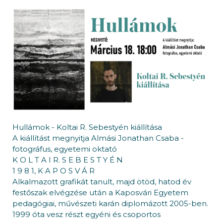
Hullámok - Koltai R. Sebestyén kiállítása
A kiállítást megnyitja Almási Jonathan Csaba -
fotográfus, egyetemi oktató
K O L T A I R. S E B E S T Y É N
1 9 8 1, K A P O S V Á R
Alkalmazott grafikát tanult, majd ötöd, hatod év
festőszak elvégzése után a Kaposvári Egyetem
pedagógiai, művészeti karán diplomázott 2005-ben.
1999 óta vesz részt egyéni és csoportos