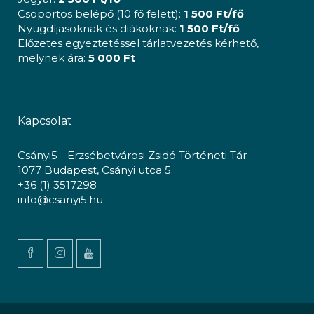
Csoportos belépő (10 fő felett):
1 500 Ft/fő
Nyugdíjasoknak és diákoknak:
1 500 Ft/fő
Előzetes egyeztetéssel tárlatvezetés kérhető,
melynek ára:
5 000 Ft
Kapcsolat
Csányi5 - Erzsébetvárosi Zsidó Történeti Tár
1077 Budapest, Csányi utca 5.
+36 (1) 3517298
info@csanyi5.hu