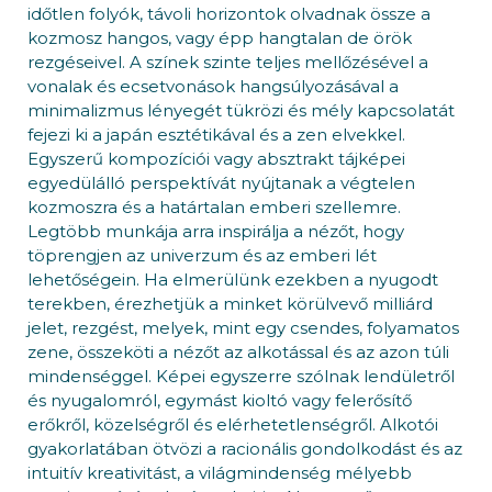
időtlen folyók, távoli horizontok olvadnak össze a
kozmosz hangos, vagy épp hangtalan de örök
rezgéseivel. A színek szinte teljes mellőzésével a
vonalak és ecsetvonások hangsúlyozásával a
minimalizmus lényegét tükrözi és mély kapcsolatát
fejezi ki a japán esztétikával és a zen elvekkel.
Egyszerű kompozíciói vagy absztrakt tájképei
egyedülálló perspektívát nyújtanak a végtelen
kozmoszra és a határtalan emberi szellemre.
Legtöbb munkája arra inspirálja a nézőt, hogy
töprengjen az univerzum és az emberi lét
lehetőségein. Ha elmerülünk ezekben a nyugodt
terekben, érezhetjük a minket körülvevő milliárd
jelet, rezgést, melyek, mint egy csendes, folyamatos
zene, összeköti a nézőt az alkotással és az azon túli
mindenséggel. Képei egyszerre szólnak lendületről
és nyugalomról, egymást kioltó vagy felerősítő
erőkről, közelségről és elérhetetlenségről. Alkotói
gyakorlatában ötvözi a racionális gondolkodást és az
intuitív kreativitást, a világmindenség mélyebb