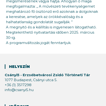
megismerésének vágya hajtja. Ahogyan ő maga
megfogalmazta: „ A művészeti tevékenységemet
meghatározó fő ösztönző erő azoknak a dolgoknak
a keresése, amelyek az örökkévalóság és a
halhatatlanság gondolatát sugallják. ”
A megnyitó és a kiállítás is ingyenesen látogatható.
Megtekinthető nyitvatartási időben 2025. március
30-ig.
A programváltozás jogát fenntartjuk.
HELYSZÍN
Csányi5 - Erzsébetvárosi Zsidó Történeti Tár
1077 Budapest, Csányi utca 5.
+36 (1) 3517298
info@csanyi5.hu