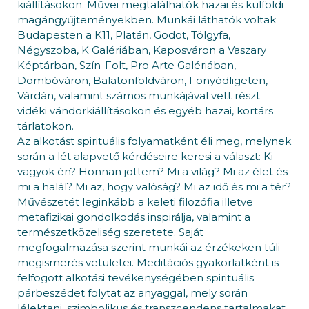
kiállításokon. Művei megtalálhatók hazai és külföldi
magángyűjteményekben. Munkái láthatók voltak
Budapesten a K11, Platán, Godot, Tölgyfa,
Négyszoba, K Galériában, Kaposváron a Vaszary
Képtárban, Szín-Folt, Pro Arte Galériában,
Dombóváron, Balatonföldváron, Fonyódligeten,
Várdán, valamint számos munkájával vett részt
vidéki vándorkiállításokon és egyéb hazai, kortárs
tárlatokon.
Az alkotást spirituális folyamatként éli meg, melynek
során a lét alapvető kérdéseire keresi a választ: Ki
vagyok én? Honnan jöttem? Mi a világ? Mi az élet és
mi a halál? Mi az, hogy valóság? Mi az idő és mi a tér?
Művészetét leginkább a keleti filozófia illetve
metafizikai gondolkodás inspirálja, valamint a
természetközeliség szeretete. Saját
megfogalmazása szerint munkái az érzékeken túli
megismerés vetületei. Meditációs gyakorlatként is
felfogott alkotási tevékenységében spirituális
párbeszédet folytat az anyaggal, mely során
lélektani, szimbolikus és transzcendens tartalmakat