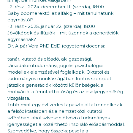
is hajt bennünket valójában?
• 2. rész - 2024. december 11. (szerda), 18:00
Baby boomerektől az alfákig – mit tanulhatunk
egymástól?
• 3. rész - 2025. január 22. (szerda), 18:00
Jövőképek és illúziók – mit üzennek a generációk
egymásnak?
Dr. Alpár Vera PhD EdD (egyetemi docens):
tanár, kutató és előadó, aki gazdasági,
társadalomtudományi, jogi és pszichológiai
modellek elemzésével foglalkozik. Oktatói és
tudományos munkásságában fontos szerepet
játszik a generációk közötti különbségek, a
motiváció, a fenntarthatóság és az esélyegyenlőség
vizsgálata.
Több mint egy évtizedes tapasztalattal rendelkezik
a felsőoktatásban és a nemzetközi kutatói
szférában, ahol szívesen ötvözi a tudományos
igényességet a közérthető, inspiráló előadásmóddal.
Szenvedélye, hogy összekapcsolja a