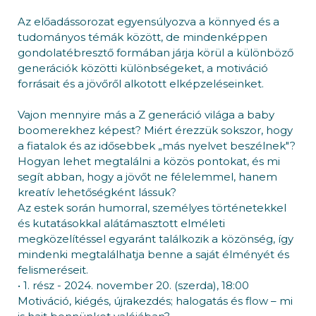
Az előadássorozat egyensúlyozva a könnyed és a
tudományos témák között, de mindenképpen
gondolatébresztő formában járja körül a különböző
generációk közötti különbségeket, a motiváció
forrásait és a jövőről alkotott elképzeléseinket.
Vajon mennyire más a Z generáció világa a baby
boomerekhez képest? Miért érezzük sokszor, hogy
a fiatalok és az idősebbek „más nyelvet beszélnek"?
Hogyan lehet megtalálni a közös pontokat, és mi
segít abban, hogy a jövőt ne félelemmel, hanem
kreatív lehetőségként lássuk?
Az estek során humorral, személyes történetekkel
és kutatásokkal alátámasztott elméleti
megközelítéssel egyaránt találkozik a közönség, így
mindenki megtalálhatja benne a saját élményét és
felismeréseit.
• 1. rész - 2024. november 20. (szerda), 18:00
Motiváció, kiégés, újrakezdés; halogatás és flow – mi