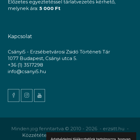
Előzetes egyeztetéssel tárlatvezetés kérhető,
melynek ára:
5 000 Ft
Kapcsolat
Csányi5 - Erzsébetvárosi Zsidó Történeti Tár
1077 Budapest, Csányi utca 5.
+36 (1) 3517298
info@csanyi5.hu
Minden jog fenntartva © 2010 - 2026 - erzsitt.hu -
Közzététel
-
Gyermekvédelmi szabályzat
Adatvédelmi tájékoztatónk tartalmazza, hogyan