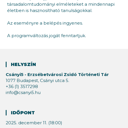
társadalomtudományi elméleteket a mindennapi
életben is hasznosítható tanulságokkal.
Az eseményre a belépés ingyenes.
A programváltozás jogát fenntartjuk.
HELYSZÍN
Csányi5 - Erzsébetvárosi Zsidó Történeti Tár
1077 Budapest, Csányi utca 5.
+36 (1) 3517298
info@csanyi5.hu
IDŐPONT
2025. december 11. (18:00)