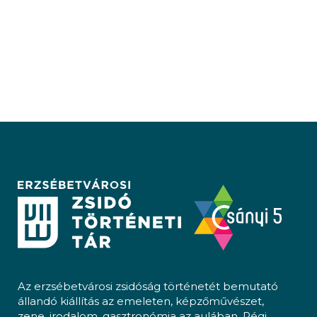
Az erzsébetvárosi zsidóság történetét bemutató
állandó kiállítás az emeleten, képzőművészet,
zene, irodalom, gasztronómia az aulában. Régi