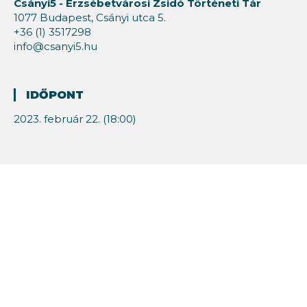
Csányi5 - Erzsébetvárosi Zsidó Történeti Tár
1077 Budapest, Csányi utca 5.
+36 (1) 3517298
info@csanyi5.hu
IDŐPONT
2023. február 22. (18:00)