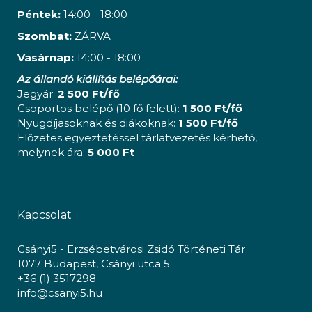
Péntek:
14:00 - 18:00
Szombat:
ZÁRVA
Vasárnap:
14:00 - 18:00
Az állandó kiállítás belépőárai:
Jegyár:
2 500 Ft/fő
Csoportos belépő (10 fő felett):
1 500 Ft/fő
Nyugdíjasoknak és diákoknak:
1 500 Ft/fő
Előzetes egyeztetéssel tárlatvezetés kérhető,
melynek ára:
5 000 Ft
Kapcsolat
Csányi5 - Erzsébetvárosi Zsidó Történeti Tár
1077 Budapest, Csányi utca 5.
+36 (1) 3517298
info@csanyi5.hu