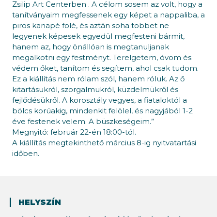
Zsilip Art Centerben . A célom sosem az volt, hogy a
tanítványaim megfessenek egy képet a nappaliba, a
piros kanapé fölé, és aztán soha többet ne
legyenek képesek egyedül megfesteni bármit,
hanem az, hogy önállóan is megtanuljanak
megalkotni egy festményt. Terelgetem, óvom és
védem őket, tanítom és segítem, ahol csak tudom.
Ez a kiállítás nem rólam szól, hanem róluk. Az ő
kitartásukról, szorgalmukról, küzdelmükről és
fejlődésükről. A korosztály vegyes, a fiataloktól a
bölcs korúakig, mindenkit felölel, és nagyjából 1-2
éve festenek velem. A büszkeségeim.”
Megnyitó: február 22-én 18:00-tól.
A kiállítás megtekinthető március 8-ig nyitvatartási
időben.
HELYSZÍN