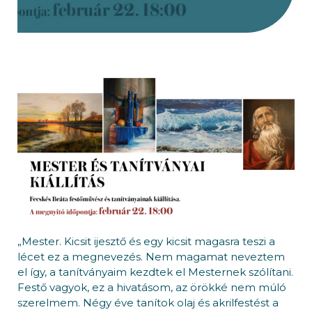
„Mester. Kicsit ijesztő és egy kicsit magasra teszi a
lécet ez a megnevezés. Nem magamat neveztem
el így, a tanítványaim kezdtek el Mesternek szólítani.
Festő vagyok, ez a hivatásom, az örökké nem múló
szerelmem. Négy éve tanítok olaj és akrilfestést a