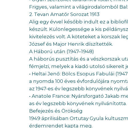
Frigyes, valamint a világirodalomból B
2. Tevan Amatőr Sorozat 1913
Alig egy évvel később indult ez a bibliof
készült. Különlegessége a kis példány
kivitelezés volt. A köteteket a korszak l
József és Major Henrik díszítették.
A Háború után (1947–1948)
A háborús pusztítás és a vészkorszak u
fémjelzi, melyek a kiadó utolsó sikereit j
• Heltai Jenő: Bölcs Esopus Fabulái (194
a nyomda 100 éves évfordulójára nyomtat
az 1947-es év legszebb könyvének nyilvá
• Anatole France: Nyársforgató Jakab mesé
as év legszebb könyvének nyilvánította.
Befejezés és Örökség
1949 áprilisában Ortutay Gyula kultuszm
érdemrendet kapta meg.