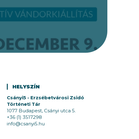
HELYSZÍN
Csányi5 - Erzsébetvárosi Zsidó
Történeti Tár
1077 Budapest, Csányi utca 5.
+36 (1) 3517298
info@csanyi5.hu