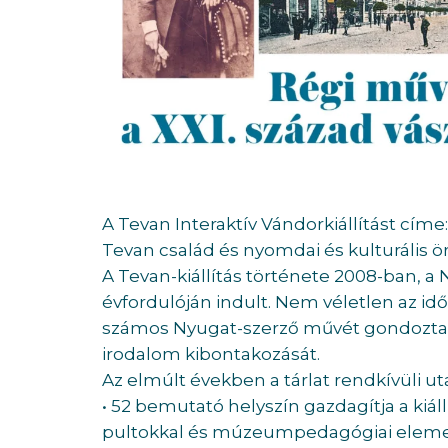
A Tevan Interaktív Vándorkiállítást címe
Tevan család és nyomdai és kulturális 
A Tevan-kiállítás története 2008-ban, a N
évfordulóján indult. Nem véletlen az id
számos Nyugat-szerző művét gondozta,
irodalom kibontakozását.
Az elmúlt években a tárlat rendkívüli uta
• 52 bemutató helyszín gazdagítja a kiáll
pultokkal és múzeumpedagógiai elemekk