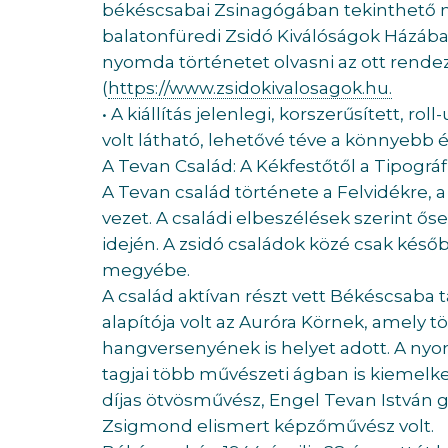
békéscsabai Zsinagógában tekinthető me
balatonfüredi Zsidó Kiválóságok Házába
nyomda történetet olvasni az ott rendezet
(
https://www.zsidokivalosagok.hu.
• A kiállítás jelenlegi, korszerűsített, ro
volt látható, lehetővé téve a könnyebb 
A Tevan Család: A Kékfestőtől a Tipográf
A Tevan család története a Felvidékre, 
vezet. A családi elbeszélések szerint őse
idején. A zsidó családok közé csak késő
megyébe.
A család aktívan részt vett Békéscsaba t
alapítója volt az Auróra Körnek, amely 
hangversenyének is helyet adott. A nyo
tagjai több művészeti ágban is kiemelk
díjas ötvösművész, Engel Tevan István g
Zsigmond elismert képzőművész volt.