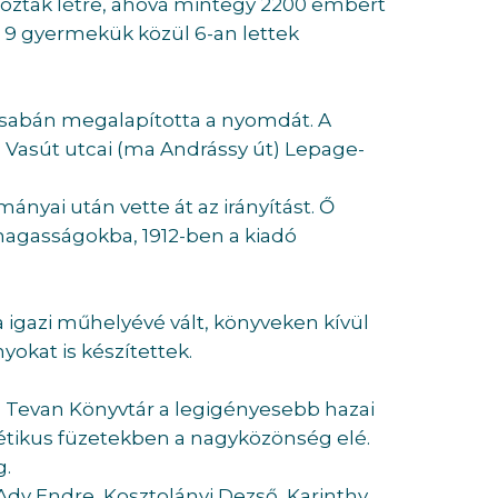
 hoztak létre, ahová mintegy 2200 embert
s 9 gyermekük közül 6-an lettek
scsabán megalapította a nyomdát. A
k, a Vasút utcai (ma Andrássy út) Lepage-
ányai után vette át az irányítást. Ő
magasságokba, 1912-ben a kiadó
igazi műhelyévé vált, könyveken kívül
kat is készítettek.
a Tevan Könyvtár a legigényesebb hazai
ztétikus füzetekben a nagyközönség elé.
g.
t Ady Endre, Kosztolányi Dezső, Karinthy