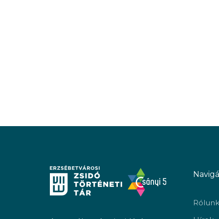
Navigá
Rólun