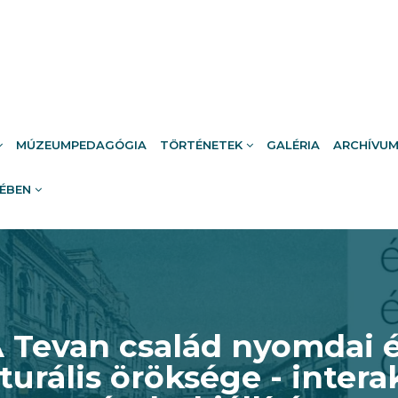
MÚZEUMPEDAGÓGIA
TÖRTÉNETEK
GALÉRIA
ARCHÍVU
RÉBEN
 Tevan család nyomdai 
turális öröksége - intera