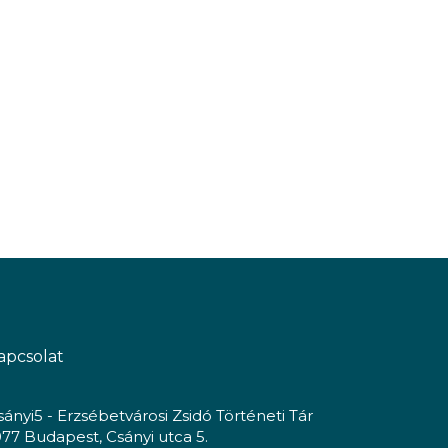
apcsolat
sányi5 - Erzsébetvárosi Zsidó Történeti Tár
077 Budapest, Csányi utca 5.