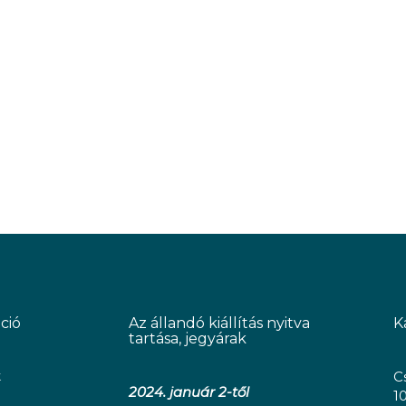
ció
Az állandó kiállítás nyitva
K
tartása, jegyárak
k
C
2024. január 2-től
1