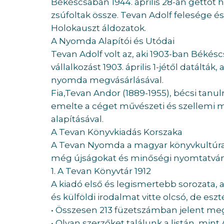
Békéscsabán 1944. április 28-án gettót
zsúfoltak össze. Tevan Adolf felesége é
Holokauszt áldozatok.
A Nyomda Alapítói és Utódai
Tevan Adolf volt az, aki 1903-ban Béké
vállalkozást 1903. április 1-jétől datáltá
nyomda megvásárlásával.
Fia,Tevan Andor (1889-1955), bécsi tanulm
emelte a céget művészeti és szellemi 
alapításával.
A Tevan Könyvkiadás Korszaka
A Tevan Nyomda a magyar könyvkultúra 
még újságokat és minőségi nyomtatványo
1. A Tevan Könyvtár 1912
A kiadó első és legismertebb sorozata, 
és külföldi irodalmat vitte olcsó, de es
• Összesen 213 füzetszámban jelent me
• Olyan szerzőket találunk a listán, min