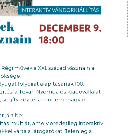
: Régi művek a XXI. század vásznain a
öröksége
yugat folyóirat alapításának 100.
őzítés: a Tevan Nyomda és Kiadóvállalat
 segítve ezzel a modern magyar
t járt be:
ítás múltját, amely eredetileg interaktív
el várta a látogatókat. Jelenleg a