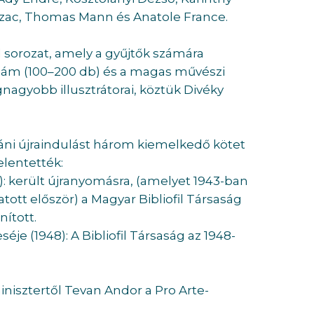
alzac, Thomas Mann és Anatole France.
il sorozat, amely a gyűjtők számára
szám (100–200 db) és a magas művészi
egnagyobb illusztrátorai, köztük Divéky
táni újraindulást három kiemelkedő kötet
elentették:
7): került újranyomásra, (amelyet 1943-ban
ott először) a Magyar Bibliofil Társaság
nított.
je (1948): A Bibliofil Társaság az 1948-
inisztertől Tevan Andor a Pro Arte-