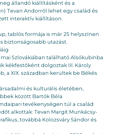
g állandó kiállításként és a
n) Tevan Andorról lehet egy család és
t interaktív kiállításon.
ll-up, tablós formája is már 25 helyszínen
és biztonságosabb utazást.
iáig
a mai Szlovákiában található Alsókubinba
ik kékfestőként dolgoztak III. Károly
bb, a XIX. században kerültek be Békés
ársadalmi és kulturális életében,
többek között Bartók Béla
mdaipari tevékenységen túl a család
edőt alkottak: Tevan Margit Munkácsy-
rafikus, továbbá Kolozsváry Sándor és