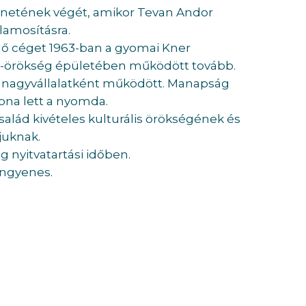
ténetének végét, amikor Tevan Andor
lamosításra.
 céget 1963-ban a gyomai Kner
n-örökség épületében működött tovább.
a nagyvállalatként működött. Manapság
ona lett a nyomda.
család kivételes kulturális örökségének és
juknak.
g nyitvatartási időben.
ingyenes.