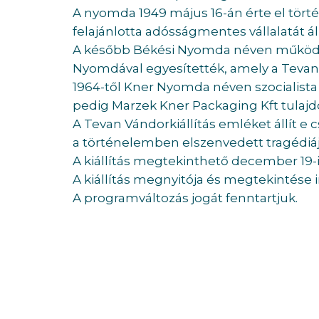
A nyomda 1949 május 16-án érte el tör
felajánlotta adósságmentes vállalatát ál
A később Békési Nyomda néven működő
Nyomdával egyesítették, amely a Teva
1964-től Kner Nyomda néven szocialist
pedig Marzek Kner Packaging Kft tulajd
A Tevan Vándorkiállítás emléket állít e 
a történelemben elszenvedett tragédiá
A kiállítás megtekinthető december 19-i
A kiállítás megnyitója és megtekintése 
A programváltozás jogát fenntartjuk.