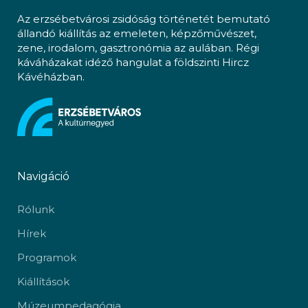
Az erzsébetvárosi zsidóság történetét bemutató
állandó kiállítás az emeleten, képzőművészet,
zene, irodalom, gasztronómia az aulában. Régi
káváházakat idéző hangulat a földszinti Hircz
Kávéházban.
Navigáció
Rólunk
Hírek
Programok
Kiállítások
Múzeumpedagógia