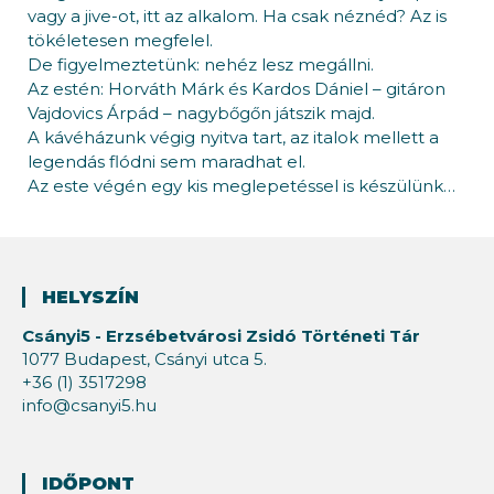
vagy a jive-ot, itt az alkalom. Ha csak néznéd? Az is
tökéletesen megfelel.
De figyelmeztetünk: nehéz lesz megállni.
Az estén: Horváth Márk és Kardos Dániel – gitáron
Vajdovics Árpád – nagybőgőn játszik majd.
A kávéházunk végig nyitva tart, az italok mellett a
legendás flódni sem maradhat el.
Az este végén egy kis meglepetéssel is készülünk…
HELYSZÍN
Csányi5 - Erzsébetvárosi Zsidó Történeti Tár
1077 Budapest, Csányi utca 5.
+36 (1) 3517298
info@csanyi5.hu
IDŐPONT