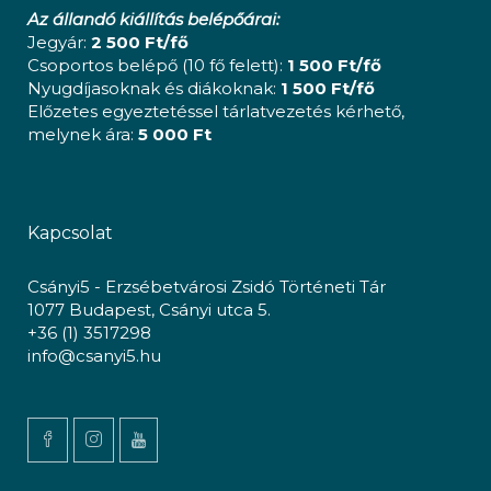
Az állandó kiállítás belépőárai:
Jegyár:
2 500 Ft/fő
Csoportos belépő (10 fő felett):
1 500 Ft/fő
Nyugdíjasoknak és diákoknak:
1 500 Ft/fő
Előzetes egyeztetéssel tárlatvezetés kérhető,
melynek ára:
5 000 Ft
Kapcsolat
Csányi5 - Erzsébetvárosi Zsidó Történeti Tár
1077 Budapest, Csányi utca 5.
+36 (1) 3517298
info@csanyi5.hu