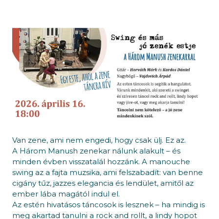
Van zene, ami nem engedi, hogy csak ülj. Ez az.
A Három Manush zenekar nálunk alakult – és
minden évben visszatalál hozzánk. A manouche
swing az a fajta muzsika, ami felszabadít: van benne
cigány tűz, jazzes elegancia és lendület, amitől az
ember lába magától indul el.
Az estén hivatásos táncosok is lesznek – ha mindig is
meg akartad tanulni a rock and rollt, a lindy hopot