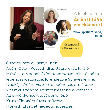
Ősbemutató a Csányi5-ben
Ádám Ottó - Kossuth díjas, Jászai díjas, Kiváló
Művész, a Madách Színház korszakot alkotó, néhai
legendás igazgatója, főrendezője 95 éves lenne.
Unokája, Ádám Eszter operaénekes emlékezik a
klasszikus zeneművészet legszebb alkotásaival.
Az emlékkoncert további fellépői:
Krusic Eleonóra fuvolaművész,
Horváth Elizabet hegedűművész és