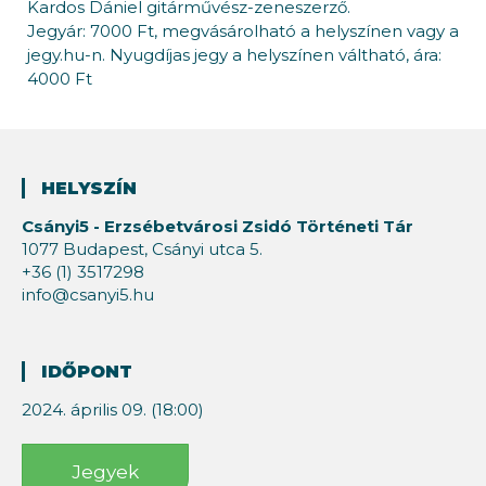
Kardos Dániel gitárművész-zeneszerző.
Jegyár: 7000 Ft, megvásárolható a helyszínen vagy a
jegy.hu-n. Nyugdíjas jegy a helyszínen váltható, ára:
4000 Ft
HELYSZÍN
Csányi5 - Erzsébetvárosi Zsidó Történeti Tár
1077 Budapest, Csányi utca 5.
+36 (1) 3517298
info@csanyi5.hu
IDŐPONT
2024. április 09. (18:00)
Jegyek