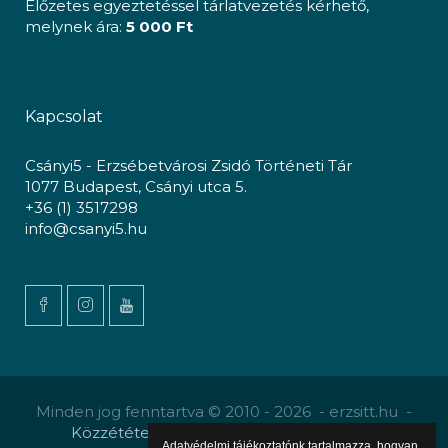
Előzetes egyeztetéssel tárlatvezetés kérhető,
melynek ára:
5 000 Ft
Kapcsolat
Csányi5 - Erzsébetvárosi Zsidó Történeti Tár
1077 Budapest, Csányi utca 5.
+36 (1) 3517298
info@csanyi5.hu
Minden jog fenntartva © 2010 - 2026 - erzsitt.hu -
Közzététel
-
Gyermekvédelmi szabályzat
Adatvédelmi tájékoztatónk tartalmazza, hogyan