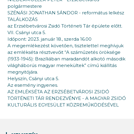
polgármestere
SZÉNÁSI JONATHAN SÁNDOR - református lelkész
TALÁLKOZÁS
az Erzsébetvárosi Zsidó Történeti Tár épülete előtt.
VII. Csányi utca 5.
Időpont: 2023. január 18., szerda 16.00
A megemlékezést követően, tisztelettel meghívjuk
az emlékséta résztvevőit “A száműzetés öröksége
(1933-1945): Brazíliában maradandót alkotó második
világháborús magyar menekültek” című kiállítás
megnyitójára.
Helyszín, Csányi utca 5.
Az esemény ingyenes.
AZ EMLÉKSÉTA AZ ERZSÉBETVÁROSI ZSIDÓ
TÖRTÉNETI TÁR RENDEZVÉNYE - A MAGYAR ZSIDÓ
KULTURÁLIS EGYESÜLET KÖZREMŰKÖDÉSÉVEL