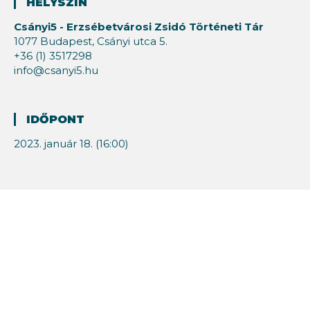
HELYSZÍN
Csányi5 - Erzsébetvárosi Zsidó Történeti Tár
1077 Budapest, Csányi utca 5.
+36 (1) 3517298
info@csanyi5.hu
IDŐPONT
2023. január 18. (16:00)