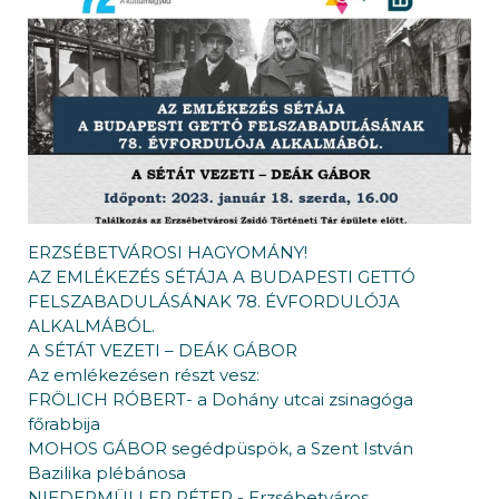
ERZSÉBETVÁROSI HAGYOMÁNY!
AZ EMLÉKEZÉS SÉTÁJA A BUDAPESTI GETTÓ
FELSZABADULÁSÁNAK 78. ÉVFORDULÓJA
ALKALMÁBÓL.
A SÉTÁT VEZETI – DEÁK GÁBOR
Az emlékezésen részt vesz:
FRÖLICH RÓBERT- a Dohány utcai zsinagóga
főrabbija
MOHOS GÁBOR segédpüspök, a Szent István
Bazilika plébánosa
NIEDERMÜLLER PÉTER - Erzsébetváros