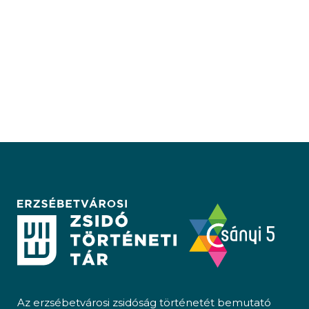
Az erzsébetvárosi zsidóság történetét bemutató