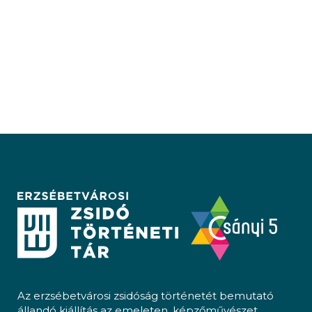
Az erzsébetvárosi zsidóság történetét bemutató
állandó kiállítás az emeleten, képzőművészet,