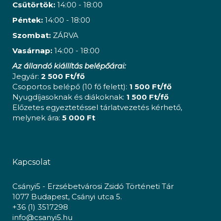
Csütörtök:
14:00 - 18:00
Péntek:
14:00 - 18:00
Szombat:
ZÁRVA
Vasárnap:
14:00 - 18:00
Az állandó kiállítás belépőárai:
Jegyár:
2 500 Ft/fő
Csoportos belépő (10 fő felett):
1 500 Ft/fő
Nyugdíjasoknak és diákoknak:
1 500 Ft/fő
Előzetes egyeztetéssel tárlatvezetés kérhető,
melynek ára:
5 000 Ft
Kapcsolat
Csányi5 - Erzsébetvárosi Zsidó Történeti Tár
1077 Budapest, Csányi utca 5.
+36 (1) 3517298
info@csanyi5.hu