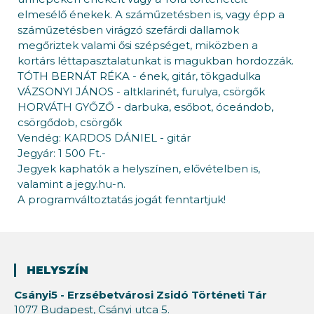
elmesélő énekek. A száműzetésben is, vagy épp a
száműzetésben virágzó szefárdi dallamok
megőriztek valami ősi szépséget, miközben a
kortárs léttapasztalatunkat is magukban hordozzák.
TÓTH BERNÁT RÉKA - ének, gitár, tökgadulka
VÁZSONYI JÁNOS - altklarinét, furulya, csörgők
HORVÁTH GYŐZŐ - darbuka, esőbot, óceándob,
csörgődob, csörgők
Vendég: KARDOS DÁNIEL - gitár
Jegyár: 1 500 Ft.-
Jegyek kaphatók a helyszínen, elővételben is,
valamint a jegy.hu-n.
A programváltoztatás jogát fenntartjuk!
HELYSZÍN
Csányi5 - Erzsébetvárosi Zsidó Történeti Tár
1077 Budapest, Csányi utca 5.