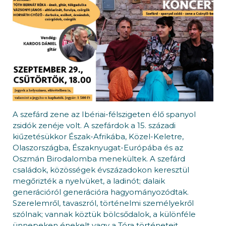
A szefárd zene az Ibériai-félszigeten élő spanyol
zsidók zenéje volt. A szefárdok a 15. századi
kiűzetésükkor Észak-Afrikába, Közel-Keletre,
Olaszországba, Északnyugat-Európába és az
Oszmán Birodalomba menekültek. A szefárd
családok, közösségek évszázadokon keresztül
megőrizték a nyelvüket, a ladinót; dalaik
generációról generációra hagyományozódtak.
Szerelemről, tavaszról, történelmi személyekről
szólnak; vannak köztük bölcsődalok, a különféle
ünnepeken énekelt vagy a Tóra történeteit