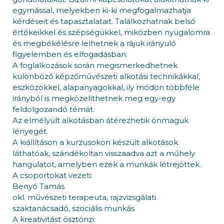
egymással, melyekben ki-ki megfogalmazhatja
kérdéseit és tapasztalatait. Találkozhatnak belső
értékeikkel és szépségükkel, miközben nyugalomra
és megbékélésre lelhetnek a rájuk irányuló
figyelemben és elfogadásban.
A foglalkozások során megismerkedhetnek
különböző képzőművészeti alkotási technikákkal,
eszközökkel, alapanyagokkal, ily módon többféle
irányból is megközelíthetnek meg egy-egy
feldolgozandó témát.
Az elmélyült alkotásban átérezhetik önmaguk
lényegét.
A kiállításon a kurzusokon készült alkotások
láthatóak, szándékoltan visszaadva azt a műhely
hangulatot, amelyben ezek a munkák létrejöttek.
A csoportokat vezeti:
Benyó Tamás
okl. művészeti terapeuta, rajzvizsgálati
szaktanácsadó, szociális munkás
A kreativitást ösztönzi: