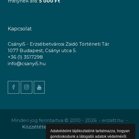
melynek ára:
5 000 Ft
Kapcsolat
Csányi5 - Erzsébetvárosi Zsidó Történeti Tár
1077 Budapest, Csányi utca 5.
+36 (1) 3517298
info@csanyi5.hu
Minden jog fenntartva © 2010 - 2026 - erzsitt.hu -
Közzététel
-
Gyermekvédelmi szabályzat
Adatvédelmi tájékoztatónk tartalmazza, hogyan
gondoskodunk a látogatói adatok védelméről.