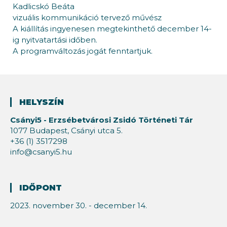
Kadlicskó Beáta
vizuális kommunikáció tervező művész
A kiállítás ingyenesen megtekinthető december 14-
ig nyitvatartási időben.
A programváltozás jogát fenntartjuk.
HELYSZÍN
Csányi5 - Erzsébetvárosi Zsidó Történeti Tár
1077 Budapest, Csányi utca 5.
+36 (1) 3517298
info@csanyi5.hu
IDŐPONT
2023. november 30. - december 14.