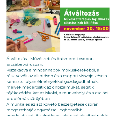
Átváltozás - Művészeti és önismereti csoport
Erzsébetvárosban.
Kiszakadva a mindennapok mókuskerekéből, a
résztvevők az alkotáson és a csoport visszajelzésein
keresztül olyan élményekkel gazdagodhatnak,
melyek megerősítik az önbizalmukat, segítik
tájékozódásukat az iskolai, a munkahelyi és a családi
problémák sűrűjében.
A munka és az azt követő beszélgetések során
megoszthatják egymással legbensőbb
gondolataikat. Bizalmi kapcsolatokat alakíthatnak ki