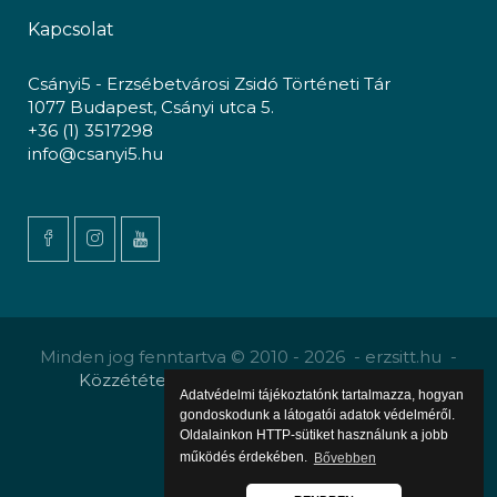
Kapcsolat
Csányi5 - Erzsébetvárosi Zsidó Történeti Tár
1077 Budapest, Csányi utca 5.
+36 (1) 3517298
info@csanyi5.hu
Minden jog fenntartva © 2010 - 2026 - erzsitt.hu -
Közzététel
-
Gyermekvédelmi szabályzat
Adatvédelmi tájékoztatónk tartalmazza, hogyan
gondoskodunk a látogatói adatok védelméről.
Oldalainkon HTTP-sütiket használunk a jobb
működés érdekében.
Bővebben