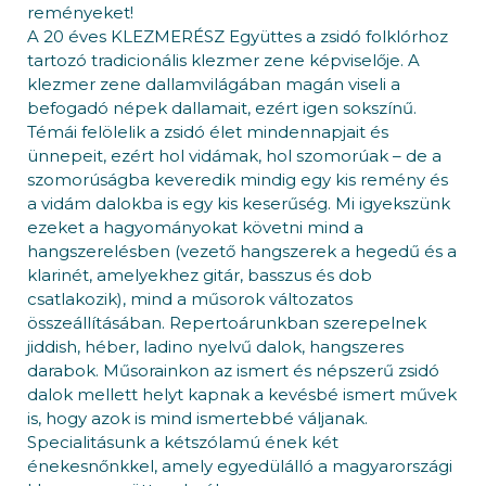
reményeket!
A 20 éves KLEZMERÉSZ Együttes a zsidó folklórhoz
tartozó tradicionális klezmer zene képviselője. A
klezmer zene dallamvilágában magán viseli a
befogadó népek dallamait, ezért igen sokszínű.
Témái felölelik a zsidó élet mindennapjait és
ünnepeit, ezért hol vidámak, hol szomorúak – de a
szomorúságba keveredik mindig egy kis remény és
a vidám dalokba is egy kis keserűség. Mi igyekszünk
ezeket a hagyományokat követni mind a
hangszerelésben (vezető hangszerek a hegedű és a
klarinét, amelyekhez gitár, basszus és dob
csatlakozik), mind a műsorok változatos
összeállításában. Repertoárunkban szerepelnek
jiddish, héber, ladino nyelvű dalok, hangszeres
darabok. Műsorainkon az ismert és népszerű zsidó
dalok mellett helyt kapnak a kevésbé ismert művek
is, hogy azok is mind ismertebbé váljanak.
Specialitásunk a kétszólamú ének két
énekesnőnkkel, amely egyedülálló a magyarországi