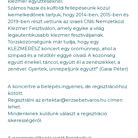
klezmer együtteseknél.
Számos hazai és külföldi fellépéseünk közül
kiemelkedőnek tartjuk, hogy 2014-ben, 2015-ben és
2019-ben részt vettünk az izraeli Cfáti Nemzetközi
Klezmer Fesztiválon, amely egyike a világ
legautentikusabb klezmer fesztiváljainak.
Törzsközönségünk már tudja, hogy egy
KLEZMERÉSZ koncert egy örömünnep, ahol a
színpad és a nézőtér eggyé olvad. A közönség
együtt énekel, táncol, együtt él a zenészekkel, a
zenével. Gyertek, ünnepeljünk együtt!" (Garai Péter)
A koncertre a belépés ingyenes, de regisztrációhoz
kötött.
Regisztrálni az ertektar@erzsebetvaros.hu címen
lehet.
Mindenkinek küldünk választ a regisztráció
sikerességéről.
A programváltozás jogát fenntartjuk.