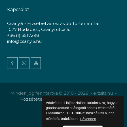
Kapcsolat
Csányi5 - Erzsébetvárosi Zsidó Történeti Tár
1077 Budapest, Csányi utca 5.
+36 (1) 3517298
info@csanyi5.hu
Minden jog fenntartva © 2010 - 2026 - erzsitt.hu -
Közzététel
-
Gyermekvédelmi szabályzat
Adatvédelmi tájékoztatónk tartalmazza, hogyan
gondoskodunk a látogatói adatok védelméről.
Oldalainkon HTTP-sütiket használunk a jobb
működés érdekében.
Bővebben