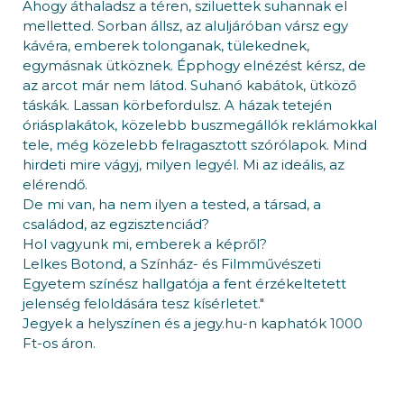
Ahogy áthaladsz a téren, sziluettek suhannak el
melletted. Sorban állsz, az aluljáróban vársz egy
kávéra, emberek tolonganak, tülekednek,
egymásnak ütköznek. Épphogy elnézést kérsz, de
az arcot már nem látod. Suhanó kabátok, ütköző
táskák. Lassan körbefordulsz. A házak tetején
óriásplakátok, közelebb buszmegállók reklámokkal
tele, még közelebb felragasztott szórólapok. Mind
hirdeti mire vágyj, milyen legyél. Mi az ideális, az
elérendő.
De mi van, ha nem ilyen a tested, a társad, a
családod, az egzisztenciád?
Hol vagyunk mi, emberek a képről?
Lelkes Botond, a Színház- és Filmművészeti
Egyetem színész hallgatója a fent érzékeltetett
jelenség feloldására tesz kísérletet."
Jegyek a helyszínen és a jegy.hu-n kaphatók 1000
Ft-os áron.