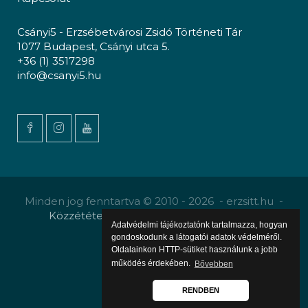
Csányi5 - Erzsébetvárosi Zsidó Történeti Tár
1077 Budapest, Csányi utca 5.
+36 (1) 3517298
info@csanyi5.hu
Minden jog fenntartva © 2010 - 2026 - erzsitt.hu -
Közzététel
-
Gyermekvédelmi szabályzat
Adatvédelmi tájékoztatónk tartalmazza, hogyan
gondoskodunk a látogatói adatok védelméről.
Oldalainkon HTTP-sütiket használunk a jobb
működés érdekében.
Bővebben
RENDBEN