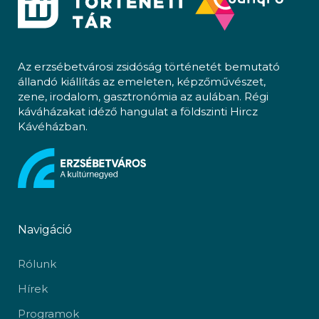
Az erzsébetvárosi zsidóság történetét bemutató
állandó kiállítás az emeleten, képzőművészet,
zene, irodalom, gasztronómia az aulában. Régi
káváházakat idéző hangulat a földszinti Hircz
Kávéházban.
Navigáció
Rólunk
Hírek
Programok