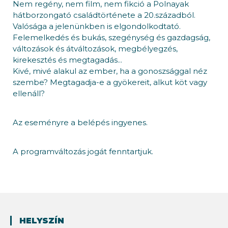
Nem regény, nem film, nem fikció a Polnayak
hátborzongató családtörténete a 20.századból.
Valósága a jelenünkben is elgondolkodtató.
Felemelkedés és bukás, szegénység és gazdagság,
változások és átváltozások, megbélyegzés,
kirekesztés és megtagadás...
Kivé, mivé alakul az ember, ha a gonoszsággal néz
szembe? Megtagadja-e a gyökereit, alkut köt vagy
ellenáll?
Az eseményre a belépés ingyenes.
A programváltozás jogát fenntartjuk.
HELYSZÍN