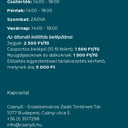
Csütörtök:
14:00 - 18:00
Péntek:
14:00 - 18:00
Szombat:
ZÁRVA
Vasárnap:
14:00 - 18:00
Az állandó kiállítás belépőárai:
Jegyár:
2 500 Ft/fő
Csoportos belépő (10 fő felett):
1 500 Ft/fő
Nyugdíjasoknak és diákoknak:
1 500 Ft/fő
Előzetes egyeztetéssel tárlatvezetés kérhető,
melynek ára:
5 000 Ft
Kapcsolat
Csányi5 - Erzsébetvárosi Zsidó Történeti Tár
1077 Budapest, Csányi utca 5.
+36 (1) 3517298
info@csanyi5.hu