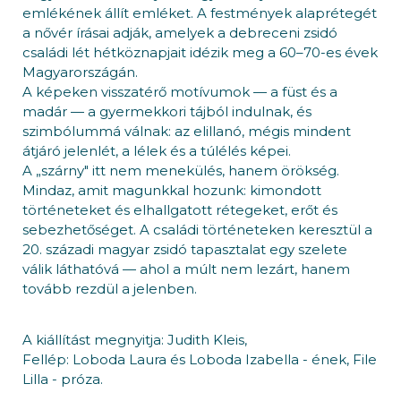
emlékének állít emléket. A festmények alaprétegét
a nővér írásai adják, amelyek a debreceni zsidó
családi lét hétköznapjait idézik meg a 60–70-es évek
Magyarországán.
A képeken visszatérő motívumok — a füst és a
madár — a gyermekkori tájból indulnak, és
szimbólummá válnak: az elillanó, mégis mindent
átjáró jelenlét, a lélek és a túlélés képei.
A „szárny" itt nem menekülés, hanem örökség.
Mindaz, amit magunkkal hozunk: kimondott
történeteket és elhallgatott rétegeket, erőt és
sebezhetőséget. A családi történeteken keresztül a
20. századi magyar zsidó tapasztalat egy szelete
válik láthatóvá — ahol a múlt nem lezárt, hanem
tovább rezdül a jelenben.
A kiállítást megnyitja: Judith Kleis,
Fellép: Loboda Laura és Loboda Izabella - ének, File
Lilla - próza.