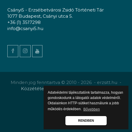
Csányi5 - Erzsébetvárosi Zsidó Történeti Tár
1077 Budapest, Csányi utca 5.
+36 (1) 3517298
info@csanyi5.hu
Minden jog fenntartva © 2010 - 2026 - erzsitt.hu -
Közzététel
-
Gyermekvédelmi szabályzat
Adatvédelmi tájékoztatónk tartalmazza, hogyan
gondoskodunk a látogatói adatok védelméről.
Oldalainkon HTTP-sütiket használunk a jobb
működés érdekében.
Bővebben
RENDBEN