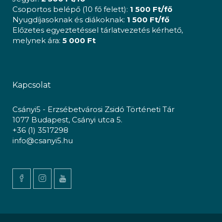
Csoportos belépő (10 fő felett):
1 500 Ft/fő
Nyugdíjasoknak és diákoknak:
1 500 Ft/fő
Előzetes egyeztetéssel tárlatvezetés kérhető,
melynek ára:
5 000 Ft
Kapcsolat
Csányi5 - Erzsébetvárosi Zsidó Történeti Tár
1077 Budapest, Csányi utca 5.
+36 (1) 3517298
info@csanyi5.hu