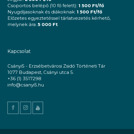
Csoportos belépő (10 fő felett):
1 500 Ft/fő
Nyugdíjasoknak és diákoknak:
1 500 Ft/fő
Előzetes egyeztetéssel tárlatvezetés kérhető,
melynek ára:
5 000 Ft
Kapcsolat
Csányi5 - Erzsébetvárosi Zsidó Történeti Tár
1077 Budapest, Csányi utca 5.
+36 (1) 3517298
info@csanyi5.hu